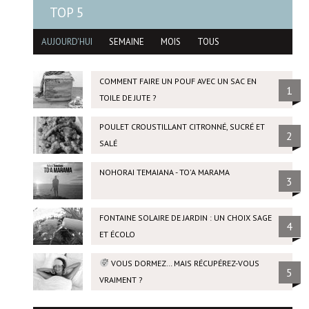
TOP 5
AUJOURD'HUI
SEMAINE
MOIS
TOUS
COMMENT FAIRE UN POUF AVEC UN SAC EN
1
TOILE DE JUTE ?
POULET CROUSTILLANT CITRONNÉ, SUCRÉ ET
2
SALÉ
NOHORAI TEMAIANA - TO'A MARAMA
3
FONTAINE SOLAIRE DE JARDIN : UN CHOIX SAGE
4
ET ÉCOLO
VOUS DORMEZ… MAIS RÉCUPÉREZ-VOUS
5
VRAIMENT ?