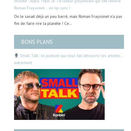
Insolite : Alijha Thph, le TikTokeur polynésien qui fait revivre
Roman Frayssinet… en lip-sync !
On le savait déjà un peu barré, mais Roman Frayssinet n’a pas
fini de faire rire la planète ! Ce…
BONS PLANS
Small Talk : le podcast qui nous fait découvrir les artistes…
autrement