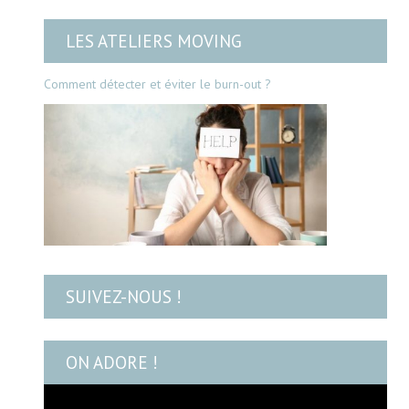
LES ATELIERS MOVING
Comment détecter et éviter le burn-out ?
SUIVEZ-NOUS !
ON ADORE !