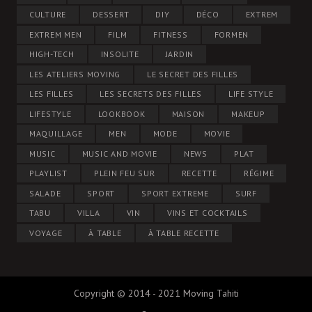
CULTURE
DESSERT
DIY
DÉCO
EXTREM
EXTREM MEN
FILM
FITNESS
FORMEN
HIGH-TECH
INSOLITE
JARDIN
LES ATELIERS MOVING
LE SECRET DES FILLES
LES FILLES
LES SECRETS DES FILLES
LIFE STYLE
LIFESTYLE
LOOKBOOK
MAISON
MAKEUP
MAQUILLAGE
MEN
MODE
MOVIE
MUSIC
MUSIC AND MOVIE
NEWS
PLAT
PLAYLIST
PLEIN FEU SUR
RECETTE
RÉGIME
SALADE
SPORT
SPORT EXTREME
SURF
TABU
VILLA
VIN
VINS ET COCKTAILS
VOYAGE
À TABLE
À TABLE RECETTE
Copyright © 2014 - 2021 Moving Tahiti