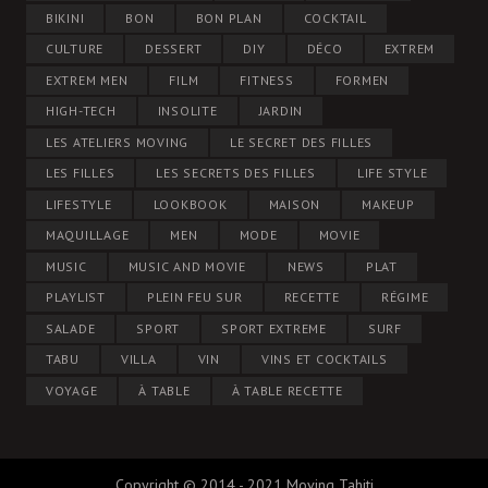
BIKINI
BON
BON PLAN
COCKTAIL
CULTURE
DESSERT
DIY
DÉCO
EXTREM
EXTREM MEN
FILM
FITNESS
FORMEN
HIGH-TECH
INSOLITE
JARDIN
LES ATELIERS MOVING
LE SECRET DES FILLES
LES FILLES
LES SECRETS DES FILLES
LIFE STYLE
LIFESTYLE
LOOKBOOK
MAISON
MAKEUP
MAQUILLAGE
MEN
MODE
MOVIE
MUSIC
MUSIC AND MOVIE
NEWS
PLAT
PLAYLIST
PLEIN FEU SUR
RECETTE
RÉGIME
SALADE
SPORT
SPORT EXTREME
SURF
TABU
VILLA
VIN
VINS ET COCKTAILS
VOYAGE
À TABLE
À TABLE RECETTE
Copyright © 2014 - 2021 Moving Tahiti