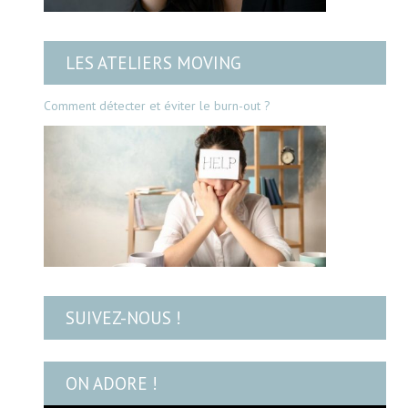
LES ATELIERS MOVING
Comment détecter et éviter le burn-out ?
SUIVEZ-NOUS !
ON ADORE !