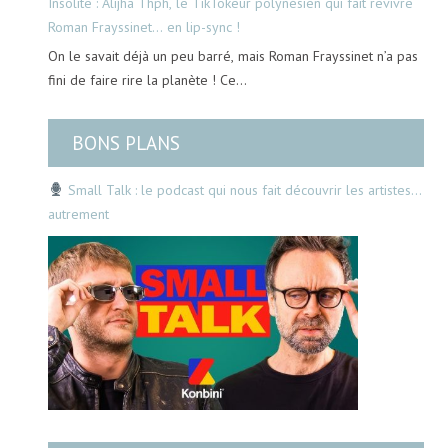
Insolite : Alijha Thph, le TikTokeur polynésien qui fait revivre
Roman Frayssinet… en lip-sync !
On le savait déjà un peu barré, mais Roman Frayssinet n’a pas
fini de faire rire la planète ! Ce…
BONS PLANS
Small Talk : le podcast qui nous fait découvrir les artistes…
autrement