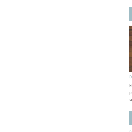
D
E
p
s