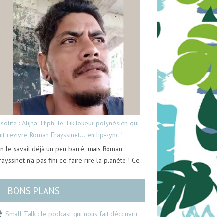
nsolite : Alijha Thph, le TikTokeur polynésien qui
ait revivre Roman Frayssinet… en lip-sync !
n le savait déjà un peu barré, mais Roman
rayssinet n’a pas fini de faire rire la planète ! Ce…
BONS PLANS
Small Talk : le podcast qui nous fait découvrir