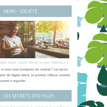
NEWS – SOCIÉTÉ
igital detox : moins d’écran ou plus d’attention ?
t si nous nous trompions de combat ? Lorsqu’on
arle de digital detox, le premier réflexe consiste
ouvent à regarder…
LES SECRETS DES FILLES