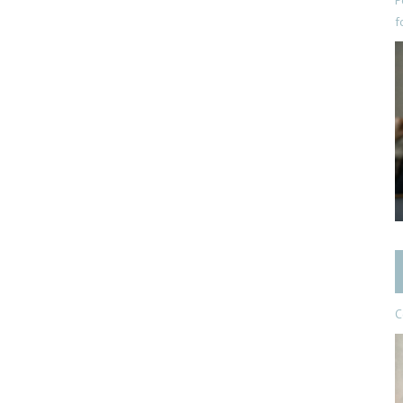
P
f
C