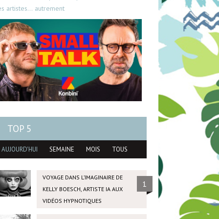
es artistes… autrement
TOP 5
AUJOURD'HUI
SEMAINE
MOIS
TOUS
VOYAGE DANS L’IMAGINAIRE DE
1
KELLY BOESCH, ARTISTE IA AUX
VIDÉOS HYPNOTIQUES