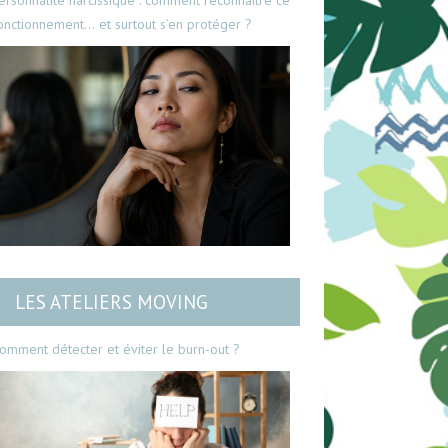
ersonnalité narcissique : comment reconnaître ce
onctionnement… et surtout s’en protéger ?
LES ATELIERS MOVING
omment détecter et éviter le burn-out ?