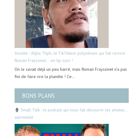
Insolite : Alijha Thph, le TikTokeur polynésien qui fait revivre
Roman Frayssinet… en lip-sync !
On le savait déjà un peu barré, mais Roman Frayssinet n’a pas
fini de faire rire la planète ! Ce…
BONS PLANS
Small Talk : le podcast qui nous fait découvrir les artistes…
autrement