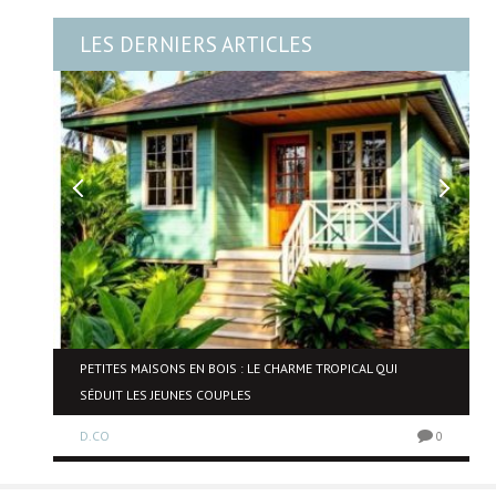
LES DERNIERS ARTICLES
NE
PETITES MAISONS EN BOIS : LE CHARME TROPICAL QUI
SÉDUIT LES JEUNES COUPLES
D.CO
0
0