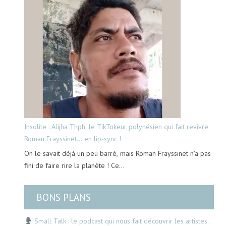
Insolite : Alijha Thph, le TikTokeur polynésien qui fait revivre
Roman Frayssinet… en lip-sync !
On le savait déjà un peu barré, mais Roman Frayssinet n’a pas
fini de faire rire la planète ! Ce…
BONS PLANS
Small Talk : le podcast qui nous fait découvrir les artistes…