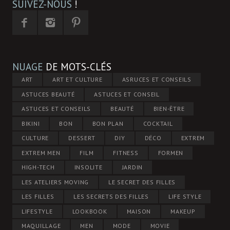
SUIVEZ-NOUS
!
NUAGE
DE MOTS-CLÉS
ART
ART ET CULTURE
ASRUCES ET CONSEILS
ASTUCES BEAUTÉ
ASTUCES ET CONSEIL
ASTUCES ET CONSEILS
BEAUTÉ
BIEN-ÊTRE
BIKINI
BON
BON PLAN
COCKTAIL
CULTURE
DESSERT
DIY
DÉCO
EXTREM
EXTREM MEN
FILM
FITNESS
FORMEN
HIGH-TECH
INSOLITE
JARDIN
LES ATELIERS MOVING
LE SECRET DES FILLES
LES FILLES
LES SECRETS DES FILLES
LIFE STYLE
LIFESTYLE
LOOKBOOK
MAISON
MAKEUP
MAQUILLAGE
MEN
MODE
MOVIE