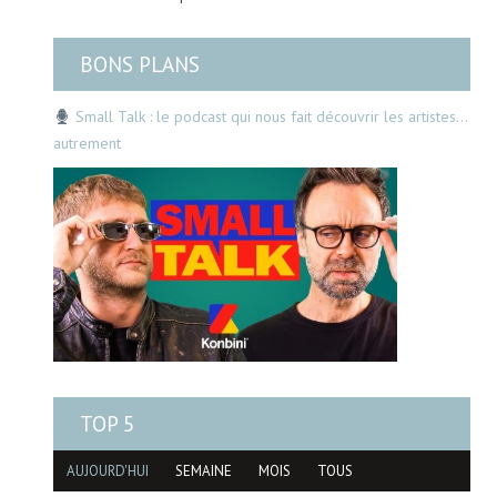
BONS PLANS
Small Talk : le podcast qui nous fait découvrir les artistes…
autrement
TOP 5
AUJOURD'HUI
SEMAINE
MOIS
TOUS