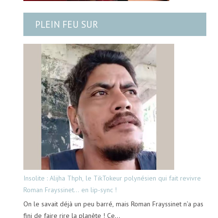
PLEIN FEU SUR
Insolite : Alijha Thph, le TikTokeur polynésien qui fait revivre
Roman Frayssinet… en lip-sync !
On le savait déjà un peu barré, mais Roman Frayssinet n’a pas
fini de faire rire la planète ! Ce…