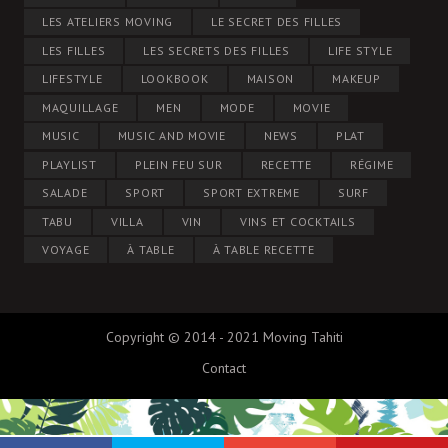
LES ATELIERS MOVING
LE SECRET DES FILLES
LES FILLES
LES SECRETS DES FILLES
LIFE STYLE
LIFESTYLE
LOOKBOOK
MAISON
MAKEUP
MAQUILLAGE
MEN
MODE
MOVIE
MUSIC
MUSIC AND MOVIE
NEWS
PLAT
PLAYLIST
PLEIN FEU SUR
RECETTE
RÉGIME
SALADE
SPORT
SPORT EXTREME
SURF
TABU
VILLA
VIN
VINS ET COCKTAILS
VOYAGE
À TABLE
À TABLE RECETTE
Copyright © 2014 - 2021 Moving Tahiti
Contact