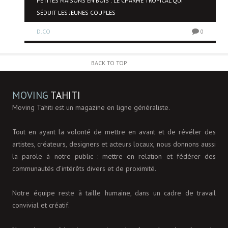
PETITES MAISONS EN BOIS : LE CHARME TROPICAL QUI
SÉDUIT LES JEUNES COUPLES
0
D.CO
0
BACK TO TOP
MOVING
TAHITI
Moving Tahiti est un magazine en ligne généraliste.
Tout en ayant la volonté de mettre en avant et de révéler des
artistes, créateurs, designers et acteurs locaux, nous donnons aussi
la parole à notre public : mettre en relation et fédérer des
communautés d’intérêts divers et de proximité.
Notre équipe reste à taille humaine, dans un cadre de travail
convivial et créatif.