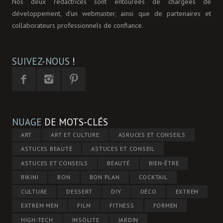
Nos deux rédactrices sont entourées de chargées de
développement, d'un webmaster, ainsi que de partenaires et
collaborateurs professionnels de confiance.
SUIVEZ-NOUS
!
NUAGE
DE MOTS-CLÉS
ART
ART ET CULTURE
ASRUCES ET CONSEILS
ASTUCES BEAUTÉ
ASTUCES ET CONSEIL
ASTUCES ET CONSEILS
BEAUTÉ
BIEN-ÊTRE
BIKINI
BON
BON PLAN
COCKTAIL
CULTURE
DESSERT
DIY
DÉCO
EXTREM
EXTREM MEN
FILM
FITNESS
FORMEN
HIGH-TECH
INSOLITE
JARDIN