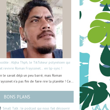
nsolite : Alijha Thph, le TikTokeur polynésien qui
ait revivre Roman Frayssinet… en lip-sync !
n le savait déjà un peu barré, mais Roman
rayssinet n’a pas fini de faire rire la planète ! Ce…
BONS PLANS
Small Talk : le podcast qui nous fait découvrir