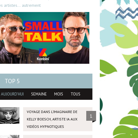
es artistes… autrement
TOP 5
AUJOURD'HUI
SEMAINE
MOIS
TOUS
VOYAGE DANS L’IMAGINAIRE DE
1
KELLY BOESCH, ARTISTE IA AUX
VIDÉOS HYPNOTIQUES