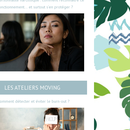
ersonnalité narcissique : comment reconnaître ce
onctionnement… et surtout s’en protéger ?
LES ATELIERS MOVING
omment détecter et éviter le burn-out ?