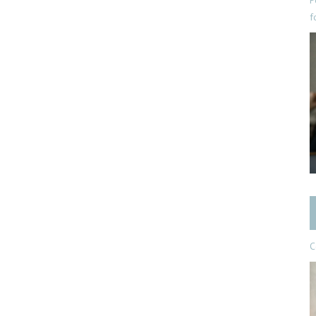
P
f
C