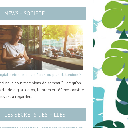
NEWS – SOCIÉTÉ
igital detox : moins d’écran ou plus d’attention ?
t si nous nous trompions de combat ? Lorsqu’on
arle de digital detox, le premier réflexe consiste
ouvent à regarder…
LES SECRETS DES FILLES