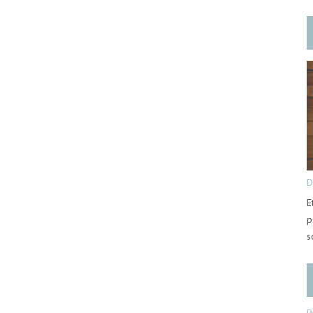
D
E
p
s