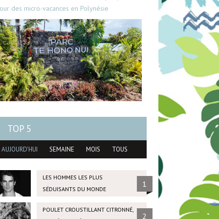
our des micro-vacances en Polynésie
TOP 5
AUJOURD'HUI
SEMAINE
MOIS
TOUS
LES HOMMES LES PLUS
1
SÉDUISANTS DU MONDE
POULET CROUSTILLANT CITRONNÉ,
2