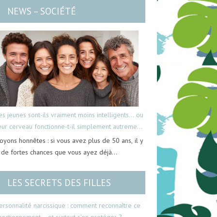
NEWS – SOCIÉTÉ
es jeunes sont-ils vraiment moins intelligents… ou
eur cerveau fonctionne-t-il simplement autrement
oyons honnêtes : si vous avez plus de 50 ans, il y
 de fortes chances que vous ayez déjà…
LES SECRETS DES FILLES
ersonnalité narcissique : comment reconnaître ce