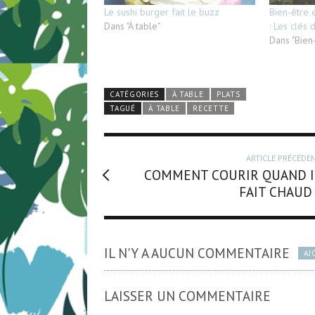
Le sushi burger fait le buzz
Bien-être 
Dans "À table"
: Les clés 
Dans "Bien
CATÉGORIES
À TABLE
PLATS
TAGUÉ
À TABLE
RECETTE
ARTICLE PRÉCÉDE
COMMENT COURIR QUAND I
FAIT CHAUD 
IL N'Y A AUCUN COMMENTAIRE
AJ
LAISSER UN COMMENTAIRE