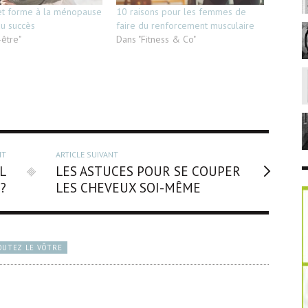
et forme à la ménopause
10 raisons pour les femmes de
du succès
faire du renforcement musculaire
-être"
Dans "Fitness & Co"
NT
ARTICLE SUIVANT
L
LES ASTUCES POUR SE COUPER
?
LES CHEVEUX SOI-MÊME
OUTEZ LE VÔTRE