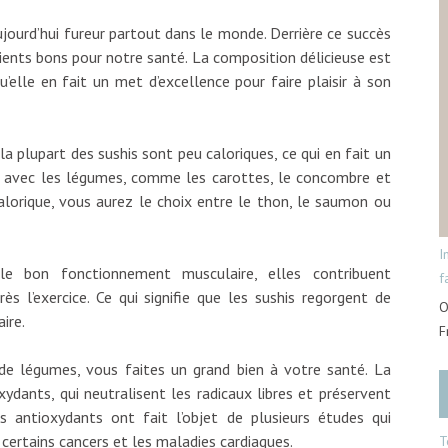
ujourd’hui fureur partout dans le monde. Derrière ce succès
ients bons pour notre santé. La composition délicieuse est
’elle en fait un met d’excellence pour faire plaisir à son
la plupart des sushis sont peu caloriques, ce qui en fait un
ds avec les légumes, comme les carottes, le concombre et
lorique, vous aurez le choix entre le thon, le saumon ou
I
le bon fonctionnement musculaire, elles contribuent
f
s l’exercice. Ce qui signifie que les sushis regorgent de
O
ire.
F
de légumes, vous faites un grand bien à votre santé. La
ydants, qui neutralisent les radicaux libres et préservent
 antioxydants ont fait l’objet de plusieurs études qui
 certains cancers et les maladies cardiaques.
T