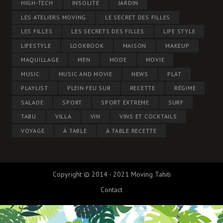
HIGH-TECH
INSOLITE
JARDIN
LES ATELIERS MOVING
LE SECRET DES FILLES
LES FILLES
LES SECRETS DES FILLES
LIFE STYLE
LIFESTYLE
LOOKBOOK
MAISON
MAKEUP
MAQUILLAGE
MEN
MODE
MOVIE
MUSIC
MUSIC AND MOVIE
NEWS
PLAT
PLAYLIST
PLEIN FEU SUR
RECETTE
RÉGIME
SALADE
SPORT
SPORT EXTREME
SURF
TABU
VILLA
VIN
VINS ET COCKTAILS
VOYAGE
À TABLE
À TABLE RECETTE
Copyright © 2014 - 2021 Moving Tahiti
Contact