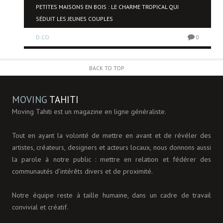
PETITES MAISONS EN BOIS : LE CHARME TROPICAL QUI
SÉDUIT LES JEUNES COUPLES
0
D.CO
0
BACK TO TOP
MOVING
TAHITI
Moving Tahiti est un magazine en ligne généraliste.
Tout en ayant la volonté de mettre en avant et de révéler des
artistes, créateurs, designers et acteurs locaux, nous donnons aussi
la parole à notre public : mettre en relation et fédérer des
communautés d’intérêts divers et de proximité.
Notre équipe reste à taille humaine, dans un cadre de travail
convivial et créatif.