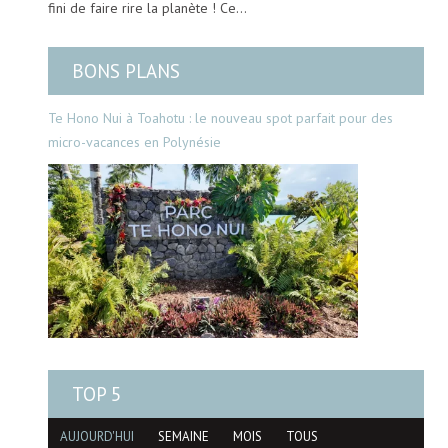
fini de faire rire la planète ! Ce…
BONS PLANS
Te Hono Nui à Toahotu : le nouveau spot parfait pour des
micro-vacances en Polynésie
TOP 5
AUJOURD'HUI
SEMAINE
MOIS
TOUS