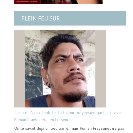
PLEIN FEU SUR
Insolite : Alijha Thph, le TikTokeur polynésien qui fait revivre
Roman Frayssinet… en lip-sync !
On le savait déjà un peu barré, mais Roman Frayssinet n’a pas