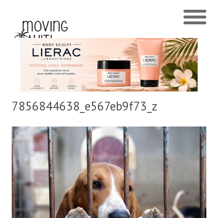
7856844638_e567eb9f73_z