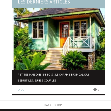
LES DERNIERS ARTICLES
NE
PETITES MAISONS EN BOIS : LE CHARME TROPICAL QUI
SÉDUIT LES JEUNES COUPLES
D.CO
0
0
BACK TO TOP