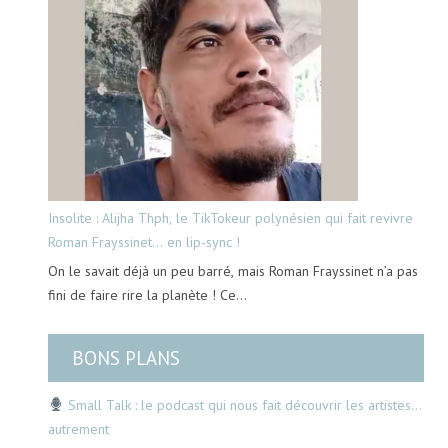
Insolite : Alijha Thph, le TikTokeur polynésien qui fait revivre
Roman Frayssinet… en lip-sync !
On le savait déjà un peu barré, mais Roman Frayssinet n’a pas
fini de faire rire la planète ! Ce…
BONS PLANS
Small Talk : le podcast qui nous fait découvrir les artistes…
autrement