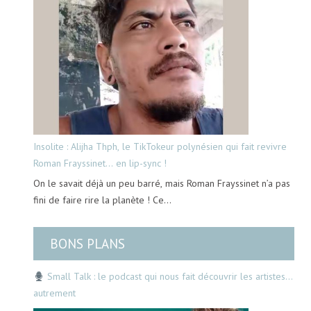
Insolite : Alijha Thph, le TikTokeur polynésien qui fait revivre
Roman Frayssinet… en lip-sync !
On le savait déjà un peu barré, mais Roman Frayssinet n’a pas
fini de faire rire la planète ! Ce…
BONS PLANS
Small Talk : le podcast qui nous fait découvrir les artistes…
autrement