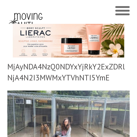
MjAyNDA4NzQ0NDYxYjRkY2ExZDRl
NjA4N2I3MWMxYTVhNTI5YmE