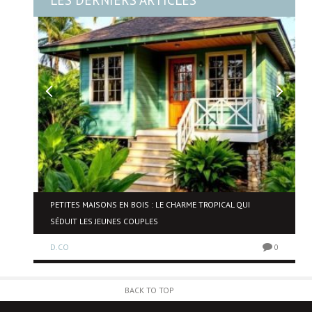
LES DERNIERS ARTICLES
NE
PETITES MAISONS EN BOIS : LE CHARME TROPICAL QUI
SÉDUIT LES JEUNES COUPLES
D.CO
0
0
BACK TO TOP