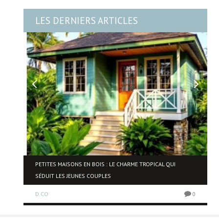
LES DERNIERS ARTICLES
NE
PETITES MAISONS EN BOIS : LE CHARME TROPICAL QUI
SÉDUIT LES JEUNES COUPLES
D.CO
0
0