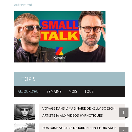
autrement
TOP 5
AUJOURD'HUI
SEMAINE
MOIS
TOUS
VOYAGE DANS L’IMAGINAIRE DE KELLY BOESCH,
1
ARTISTE IA AUX VIDÉOS HYPNOTIQUES
FONTAINE SOLAIRE DE JARDIN : UN CHOIX SAGE
2