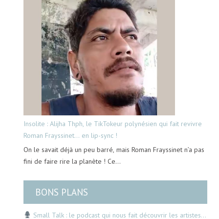
Insolite : Alijha Thph, le TikTokeur polynésien qui fait revivre
Roman Frayssinet… en lip-sync !
On le savait déjà un peu barré, mais Roman Frayssinet n’a pas
fini de faire rire la planète ! Ce…
BONS PLANS
Small Talk : le podcast qui nous fait découvrir les artistes…