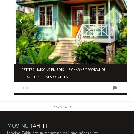
NE
PETITES MAISONS EN BOIS : LE CHARME TROPICAL QUI
SÉDUIT LES JEUNES COUPLES
D.CO
0
0
BACK TO TOP
MOVING
TAHITI
Moving Tahiti est un magazine en ligne généraliste.