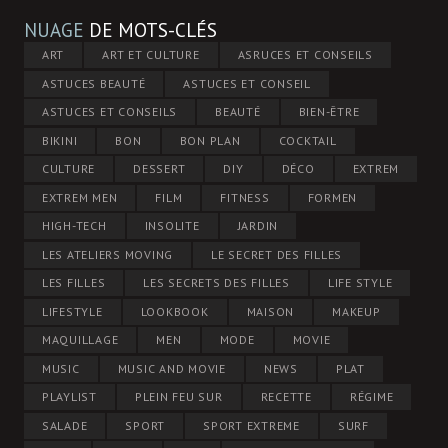
NUAGE
DE MOTS-CLÉS
ART
ART ET CULTURE
ASRUCES ET CONSEILS
ASTUCES BEAUTÉ
ASTUCES ET CONSEIL
ASTUCES ET CONSEILS
BEAUTÉ
BIEN-ÊTRE
BIKINI
BON
BON PLAN
COCKTAIL
CULTURE
DESSERT
DIY
DÉCO
EXTREM
EXTREM MEN
FILM
FITNESS
FORMEN
HIGH-TECH
INSOLITE
JARDIN
LES ATELIERS MOVING
LE SECRET DES FILLES
LES FILLES
LES SECRETS DES FILLES
LIFE STYLE
LIFESTYLE
LOOKBOOK
MAISON
MAKEUP
MAQUILLAGE
MEN
MODE
MOVIE
MUSIC
MUSIC AND MOVIE
NEWS
PLAT
PLAYLIST
PLEIN FEU SUR
RECETTE
RÉGIME
SALADE
SPORT
SPORT EXTREME
SURF