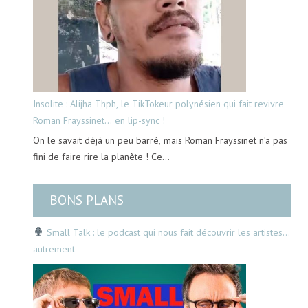
Insolite : Alijha Thph, le TikTokeur polynésien qui fait revivre
Roman Frayssinet… en lip-sync !
On le savait déjà un peu barré, mais Roman Frayssinet n’a pas
fini de faire rire la planète ! Ce…
BONS PLANS
Small Talk : le podcast qui nous fait découvrir les artistes…
autrement