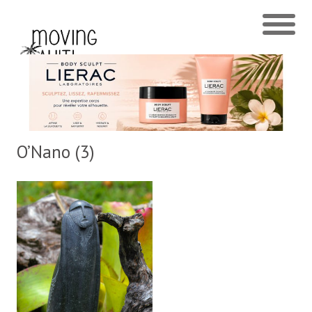
O’Nano (3)