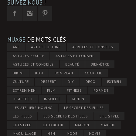
SUIVEZ-NOUS
!
NUAGE
DE MOTS-CLÉS
ART
ART ET CULTURE
ASRUCES ET CONSEILS
ASTUCES BEAUTÉ
ASTUCES ET CONSEIL
ASTUCES ET CONSEILS
BEAUTÉ
BIEN-ÊTRE
BIKINI
BON
BON PLAN
COCKTAIL
CULTURE
DESSERT
DIY
DÉCO
EXTREM
EXTREM MEN
FILM
FITNESS
FORMEN
HIGH-TECH
INSOLITE
JARDIN
LES ATELIERS MOVING
LE SECRET DES FILLES
LES FILLES
LES SECRETS DES FILLES
LIFE STYLE
LIFESTYLE
LOOKBOOK
MAISON
MAKEUP
MAQUILLAGE
MEN
MODE
MOVIE