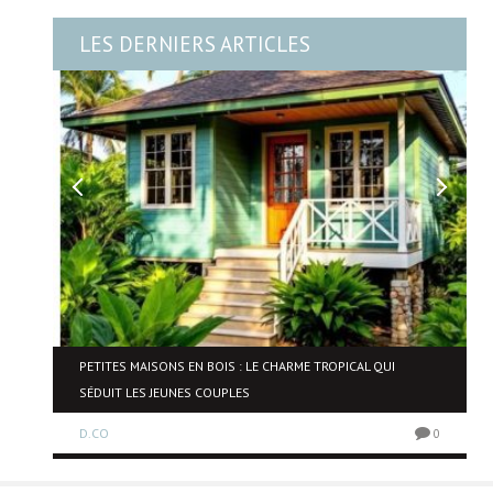
LES DERNIERS ARTICLES
NE
PETITES MAISONS EN BOIS : LE CHARME TROPICAL QUI
SÉDUIT LES JEUNES COUPLES
D.CO
0
0