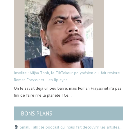
Insolite : Alijha Thph, le TikTokeur polynésien qui fait revivre
Roman Frayssinet… en lip-sync !
On le savait déjà un peu barré, mais Roman Frayssinet n’a pas
fini de faire rire la planète ! Ce…
BONS PLANS
Small Talk : le podcast qui nous fait découvrir les artistes…