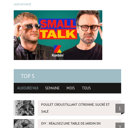
autrement
TOP 5
AUJOURD'HUI
SEMAINE
MOIS
TOUS
POULET CROUSTILLANT CITRONNÉ, SUCRÉ ET
1
SALÉ
DIY : RÉALISEZ UNE TABLE DE JARDIN EN
2