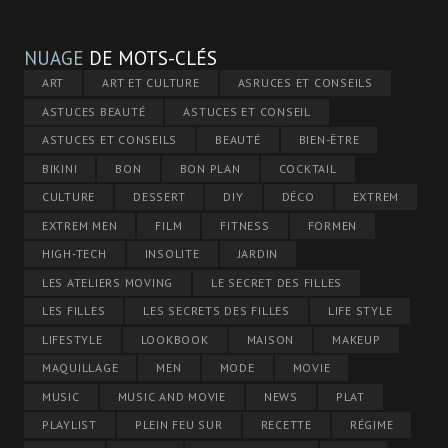
NUAGE
DE MOTS-CLÉS
ART
ART ET CULTURE
ASRUCES ET CONSEILS
ASTUCES BEAUTÉ
ASTUCES ET CONSEIL
ASTUCES ET CONSEILS
BEAUTÉ
BIEN-ÊTRE
BIKINI
BON
BON PLAN
COCKTAIL
CULTURE
DESSERT
DIY
DÉCO
EXTREM
EXTREM MEN
FILM
FITNESS
FORMEN
HIGH-TECH
INSOLITE
JARDIN
LES ATELIERS MOVING
LE SECRET DES FILLES
LES FILLES
LES SECRETS DES FILLES
LIFE STYLE
LIFESTYLE
LOOKBOOK
MAISON
MAKEUP
MAQUILLAGE
MEN
MODE
MOVIE
MUSIC
MUSIC AND MOVIE
NEWS
PLAT
PLAYLIST
PLEIN FEU SUR
RECETTE
RÉGIME