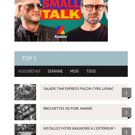
TOP 5
AUJOURD'HUI
SEMAINE
MOIS
TOUS
SALADE THAÏ EXPRESS FAÇON CYRIL LIGNAC
1
BROCHETTES DE PORC MARINÉ
2
INSTALLEZ VOTRE BAIGNOIRE À L'EXTÉRIEUR !
3