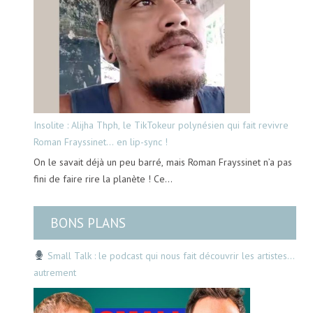
Insolite : Alijha Thph, le TikTokeur polynésien qui fait revivre
Roman Frayssinet… en lip-sync !
On le savait déjà un peu barré, mais Roman Frayssinet n’a pas
fini de faire rire la planète ! Ce…
BONS PLANS
Small Talk : le podcast qui nous fait découvrir les artistes…
autrement