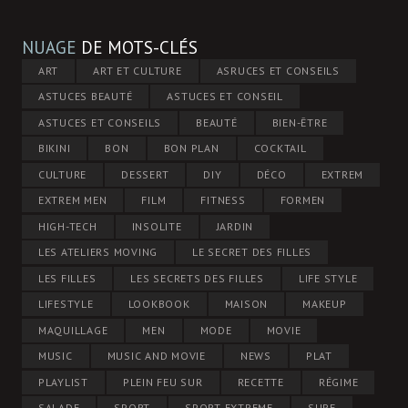
NUAGE
DE MOTS-CLÉS
ART
ART ET CULTURE
ASRUCES ET CONSEILS
ASTUCES BEAUTÉ
ASTUCES ET CONSEIL
ASTUCES ET CONSEILS
BEAUTÉ
BIEN-ÊTRE
BIKINI
BON
BON PLAN
COCKTAIL
CULTURE
DESSERT
DIY
DÉCO
EXTREM
EXTREM MEN
FILM
FITNESS
FORMEN
HIGH-TECH
INSOLITE
JARDIN
LES ATELIERS MOVING
LE SECRET DES FILLES
LES FILLES
LES SECRETS DES FILLES
LIFE STYLE
LIFESTYLE
LOOKBOOK
MAISON
MAKEUP
MAQUILLAGE
MEN
MODE
MOVIE
MUSIC
MUSIC AND MOVIE
NEWS
PLAT
PLAYLIST
PLEIN FEU SUR
RECETTE
RÉGIME
SALADE
SPORT
SPORT EXTREME
SURF