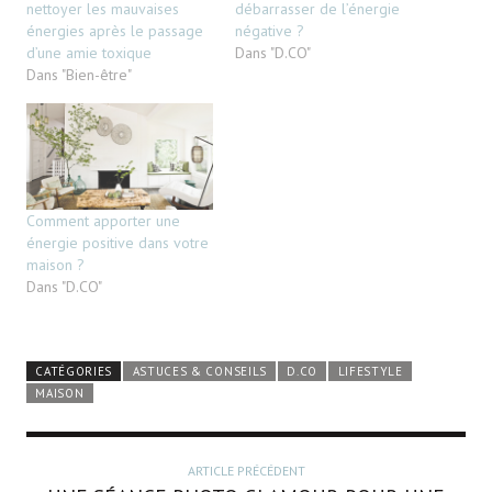
nettoyer les mauvaises
débarrasser de l’énergie
énergies après le passage
négative ?
d’une amie toxique
Dans "D.CO"
Dans "Bien-être"
Comment apporter une
énergie positive dans votre
maison ?
Dans "D.CO"
CATÉGORIES
ASTUCES & CONSEILS
D.CO
LIFESTYLE
MAISON
ARTICLE PRÉCÉDENT