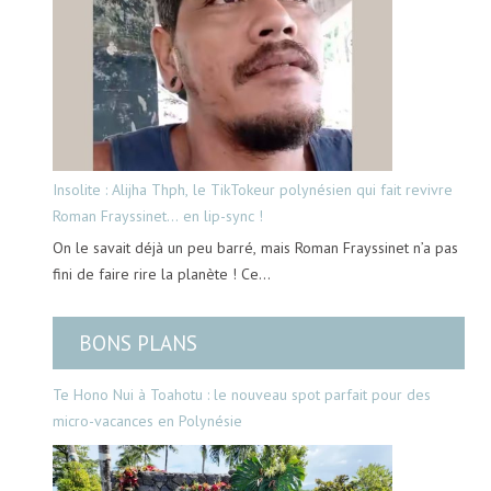
Insolite : Alijha Thph, le TikTokeur polynésien qui fait revivre
Roman Frayssinet… en lip-sync !
On le savait déjà un peu barré, mais Roman Frayssinet n’a pas
fini de faire rire la planète ! Ce…
BONS PLANS
Te Hono Nui à Toahotu : le nouveau spot parfait pour des
micro-vacances en Polynésie