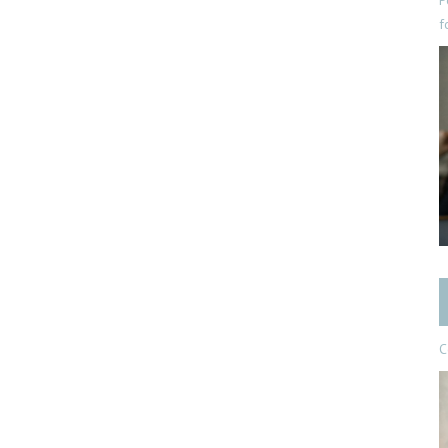
P
f
C