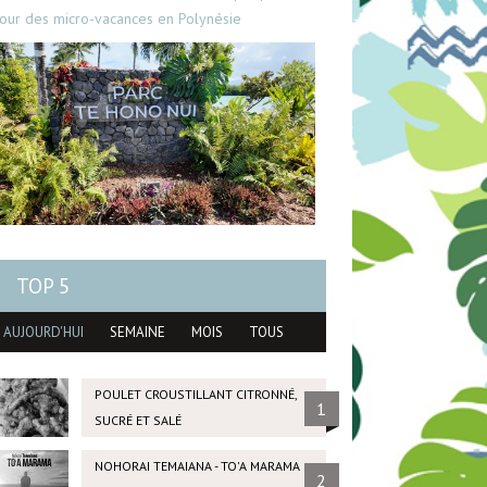
our des micro-vacances en Polynésie
TOP 5
AUJOURD'HUI
SEMAINE
MOIS
TOUS
POULET CROUSTILLANT CITRONNÉ,
1
SUCRÉ ET SALÉ
NOHORAI TEMAIANA - TO'A MARAMA
2