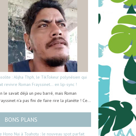
nsolite : Alijha Thph, le TikTokeur polynésien qui
ait revivre Roman Frayssinet… en lip-sync !
n le savait déjà un peu barré, mais Roman
rayssinet n’a pas fini de faire rire la planète ! Ce…
BONS PLANS
e Hono Nui à Toahotu : le nouveau spot parfait