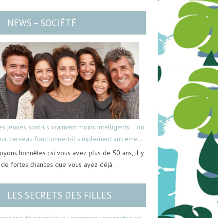
NEWS – SOCIÉTÉ
es jeunes sont-ils vraiment moins intelligents… ou
eur cerveau fonctionne-t-il simplement autrement
oyons honnêtes : si vous avez plus de 50 ans, il y
 de fortes chances que vous ayez déjà…
LES SECRETS DES FILLES