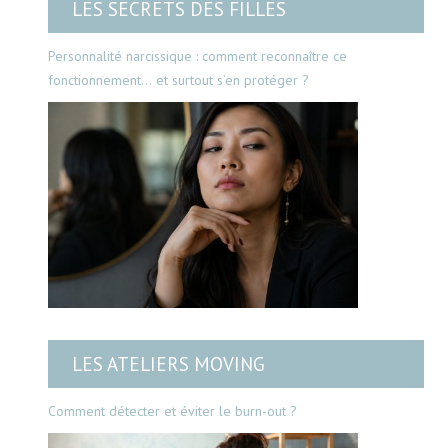
LES SECRETS DES FILLES
Personnalité narcissique : comment reconnaître ce
fonctionnement… et surtout s’en protéger ?
LES ATELIERS MOVING
Comment détecter et éviter le burn-out ?