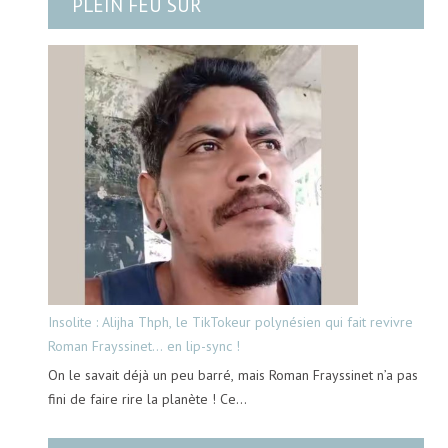
PLEIN FEU SUR
Insolite : Alijha Thph, le TikTokeur polynésien qui fait revivre
Roman Frayssinet… en lip-sync !
On le savait déjà un peu barré, mais Roman Frayssinet n’a pas
fini de faire rire la planète ! Ce…