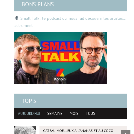
BONS PLANS
Small Talk : le podcast qui nous fait découvrir les artistes…
autrement
TOP 5
AUJOURD'HUI
SEMAINE
MOIS
TOUS
GÂTEAU MOELLEUX À L'ANANAS ET AU COCO