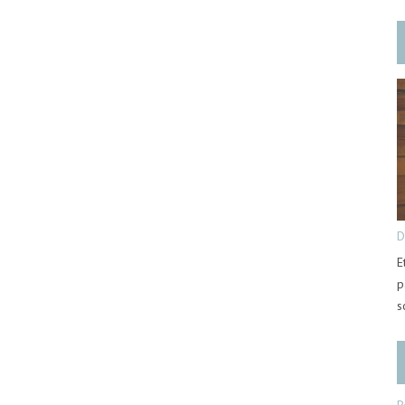
D
E
p
s