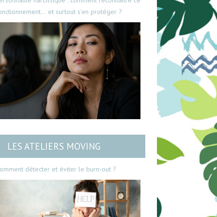
ersonnalité narcissique : comment reconnaître ce
onctionnement… et surtout s’en protéger ?
LES ATELIERS MOVING
omment détecter et éviter le burn-out ?