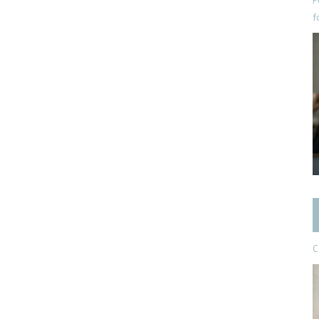
P
f
C