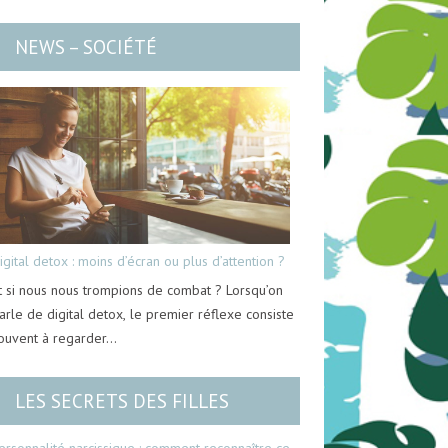
NEWS – SOCIÉTÉ
igital detox : moins d’écran ou plus d’attention ?
t si nous nous trompions de combat ? Lorsqu’on
arle de digital detox, le premier réflexe consiste
ouvent à regarder…
LES SECRETS DES FILLES