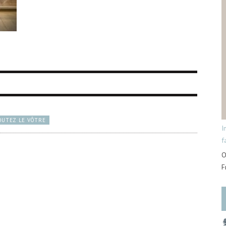
OUTEZ LE VÔTRE
I
f
O
F