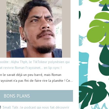
nsolite : Alijha Thph, le TikTokeur polynésien qui
ait revivre Roman Frayssinet… en lip-sync !
n le savait déjà un peu barré, mais Roman
rayssinet n’a pas fini de faire rire la planète ! Ce…
BONS PLANS
Small Talk : le podcast qui nous fait découvrir