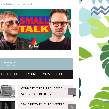
es artistes… autrement
TOP 5
AUJOURD'HUI
SEMAINE
MOIS
TOUS
COMMENT FAIRE UN POUF AVEC UN
1
SAC EN TOILE DE JUTE ?
“BANC DE TOUCHE” : LE MYSTÈRE
2