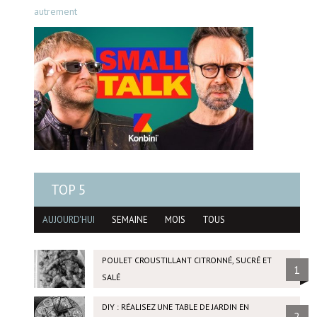
autrement
TOP 5
AUJOURD'HUI
SEMAINE
MOIS
TOUS
POULET CROUSTILLANT CITRONNÉ, SUCRÉ ET
1
SALÉ
DIY : RÉALISEZ UNE TABLE DE JARDIN EN
2