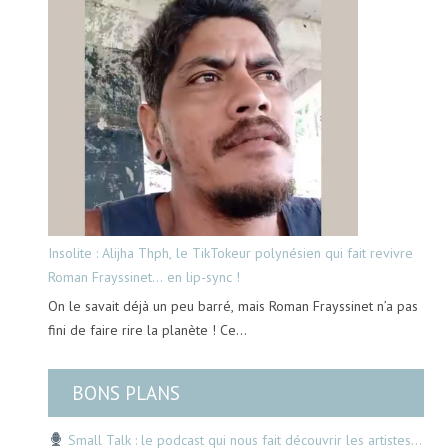
Insolite : Alijha Thph, le TikTokeur polynésien qui fait revivre
Roman Frayssinet… en lip-sync !
On le savait déjà un peu barré, mais Roman Frayssinet n’a pas
fini de faire rire la planète ! Ce…
BONS PLANS
Small Talk : le podcast qui nous fait découvrir les artistes…