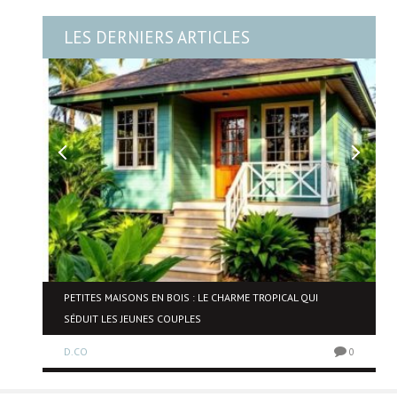
LES DERNIERS ARTICLES
NE
PETITES MAISONS EN BOIS : LE CHARME TROPICAL QUI
SÉDUIT LES JEUNES COUPLES
D.CO
0
0