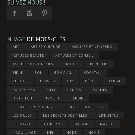
SUIVEZ-NOUS
!
NUAGE
DE MOTS-CLÉS
ART
ART ET CULTURE
ASRUCES ET CONSEILS
ASTUCES BEAUTÉ
ASTUCES ET CONSEIL
ASTUCES ET CONSEILS
BEAUTÉ
BIEN-ÊTRE
BIKINI
BON
BON PLAN
COCKTAIL
CULTURE
DESSERT
DIY
DÉCO
EXTREM
EXTREM MEN
FILM
FITNESS
FORMEN
HIGH-TECH
INSOLITE
JARDIN
LES ATELIERS MOVING
LE SECRET DES FILLES
LES FILLES
LES SECRETS DES FILLES
LIFE STYLE
LIFESTYLE
LOOKBOOK
MAISON
MAKEUP
MAQUILLAGE
MEN
MODE
MOVIE