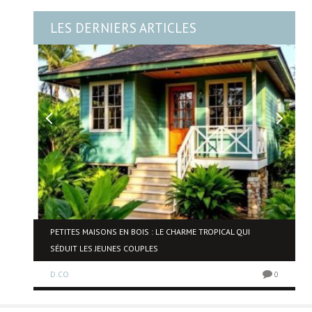
LES DERNIERS ARTICLES
NE
PETITES MAISONS EN BOIS : LE CHARME TROPICAL QUI
SÉDUIT LES JEUNES COUPLES
D.CO
0
0