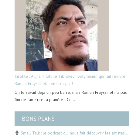
Insolite : Alijha Thph, le TikTokeur polynésien qui fait revivre
Roman Frayssinet… en lip-sync !
On le savait déjà un peu barré, mais Roman Frayssinet n’a pas
fini de faire rire la planète ! Ce…
BONS PLANS
Small Talk : le podcast qui nous fait découvrir les artistes…