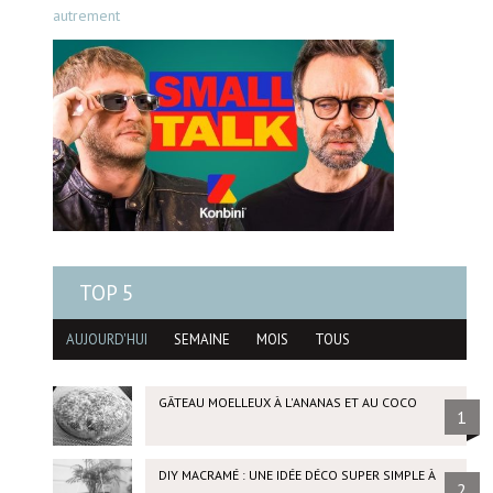
autrement
TOP 5
AUJOURD'HUI
SEMAINE
MOIS
TOUS
GÂTEAU MOELLEUX À L'ANANAS ET AU COCO
1
DIY MACRAMÉ : UNE IDÉE DÉCO SUPER SIMPLE À
2