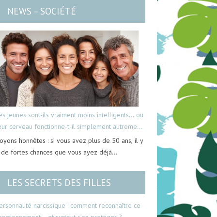
NEWS – SOCIÉTÉ
es jeunes sont-ils vraiment moins intelligents… ou
eur cerveau fonctionne-t-il simplement autrement
oyons honnêtes : si vous avez plus de 50 ans, il y
 de fortes chances que vous ayez déjà…
LES SECRETS DES FILLES
ersonnalité narcissique : comment reconnaître ce