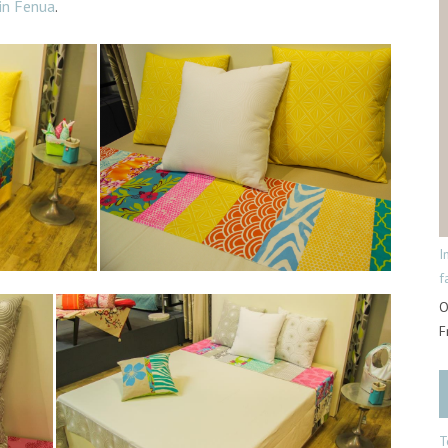
in Fenua
.
I
f
O
F
T