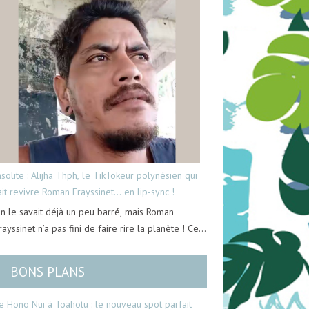
nsolite : Alijha Thph, le TikTokeur polynésien qui
ait revivre Roman Frayssinet… en lip-sync !
n le savait déjà un peu barré, mais Roman
rayssinet n’a pas fini de faire rire la planète ! Ce…
BONS PLANS
e Hono Nui à Toahotu : le nouveau spot parfait