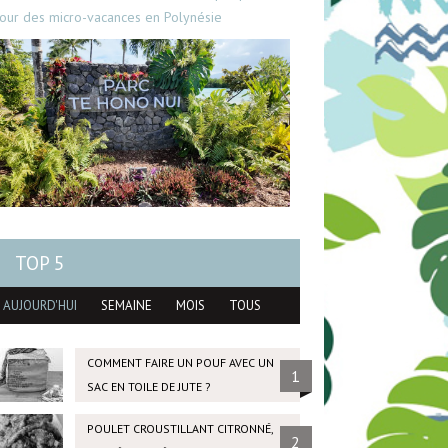
our des micro-vacances en Polynésie
TOP 5
AUJOURD'HUI
SEMAINE
MOIS
TOUS
COMMENT FAIRE UN POUF AVEC UN
1
SAC EN TOILE DE JUTE ?
POULET CROUSTILLANT CITRONNÉ,
2