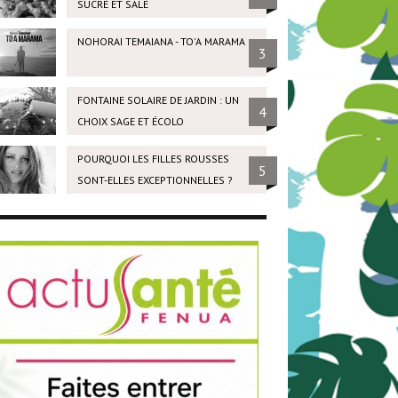
SUCRÉ ET SALÉ
NOHORAI TEMAIANA - TO'A MARAMA
3
FONTAINE SOLAIRE DE JARDIN : UN
4
CHOIX SAGE ET ÉCOLO
POURQUOI LES FILLES ROUSSES
5
SONT-ELLES EXCEPTIONNELLES ?