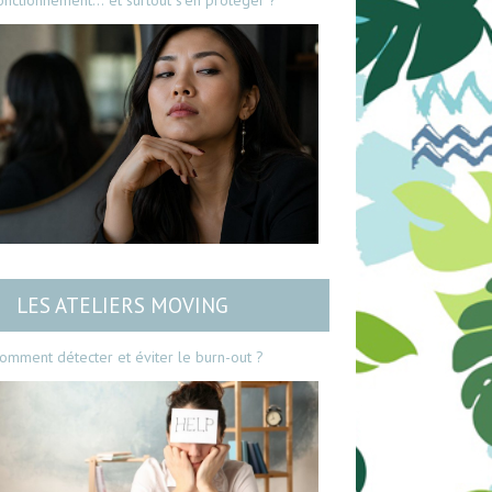
onctionnement… et surtout s’en protéger ?
LES ATELIERS MOVING
omment détecter et éviter le burn-out ?