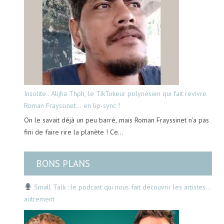
Insolite : Alijha Thph, le TikTokeur polynésien qui fait revivre
Roman Frayssinet… en lip-sync !
On le savait déjà un peu barré, mais Roman Frayssinet n’a pas
fini de faire rire la planète ! Ce…
BONS PLANS
Small Talk : le podcast qui nous fait découvrir les artistes…
autrement