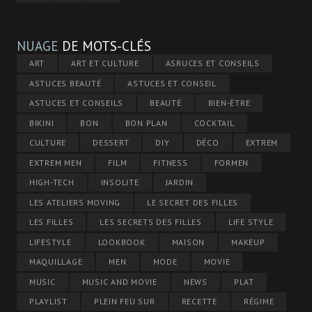
NUAGE
DE MOTS-CLÉS
ART
ART ET CULTURE
ASRUCES ET CONSEILS
ASTUCES BEAUTÉ
ASTUCES ET CONSEIL
ASTUCES ET CONSEILS
BEAUTÉ
BIEN-ÊTRE
BIKINI
BON
BON PLAN
COCKTAIL
CULTURE
DESSERT
DIY
DÉCO
EXTREM
EXTREM MEN
FILM
FITNESS
FORMEN
HIGH-TECH
INSOLITE
JARDIN
LES ATELIERS MOVING
LE SECRET DES FILLES
LES FILLES
LES SECRETS DES FILLES
LIFE STYLE
LIFESTYLE
LOOKBOOK
MAISON
MAKEUP
MAQUILLAGE
MEN
MODE
MOVIE
MUSIC
MUSIC AND MOVIE
NEWS
PLAT
PLAYLIST
PLEIN FEU SUR
RECETTE
RÉGIME