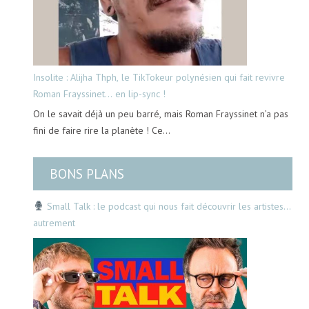
Insolite : Alijha Thph, le TikTokeur polynésien qui fait revivre
Roman Frayssinet… en lip-sync !
On le savait déjà un peu barré, mais Roman Frayssinet n’a pas
fini de faire rire la planète ! Ce…
BONS PLANS
Small Talk : le podcast qui nous fait découvrir les artistes…
autrement