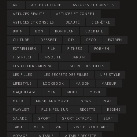
ART
ART ET CULTURE
ASRUCES ET CONSEILS
ASTUCES BEAUTÉ
ASTUCES ET CONSEIL
ASTUCES ET CONSEILS
BEAUTÉ
BIEN-ÊTRE
BIKINI
BON
BON PLAN
COCKTAIL
CULTURE
DESSERT
DIY
DÉCO
EXTREM
EXTREM MEN
FILM
FITNESS
FORMEN
HIGH-TECH
INSOLITE
JARDIN
LES ATELIERS MOVING
LE SECRET DES FILLES
LES FILLES
LES SECRETS DES FILLES
LIFE STYLE
LIFESTYLE
LOOKBOOK
MAISON
MAKEUP
MAQUILLAGE
MEN
MODE
MOVIE
MUSIC
MUSIC AND MOVIE
NEWS
PLAT
PLAYLIST
PLEIN FEU SUR
RECETTE
RÉGIME
SALADE
SPORT
SPORT EXTREME
SURF
TABU
VILLA
VIN
VINS ET COCKTAILS
VOYAGE
À TABLE
À TABLE RECETTE