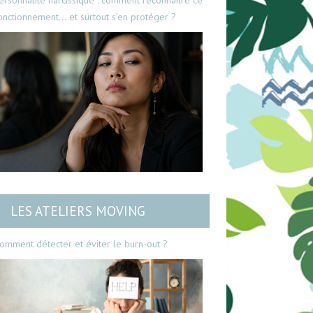
ersonnalité narcissique : comment reconnaître ce
onctionnement… et surtout s’en protéger ?
LES ATELIERS MOVING
omment détecter et éviter le burn-out ?