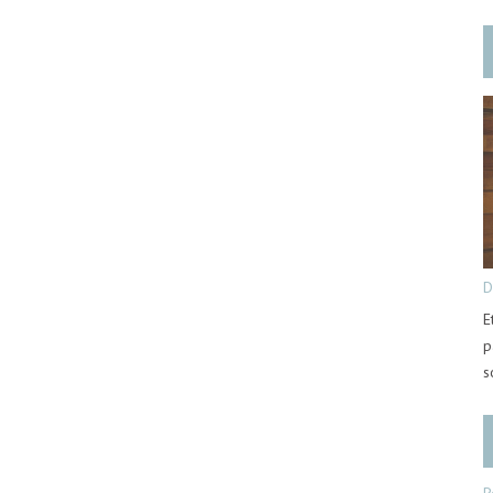
D
E
p
s