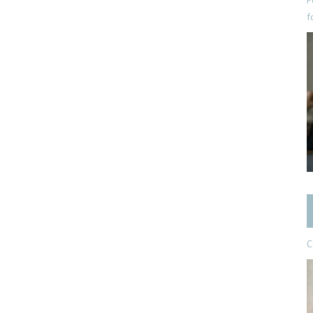
P
f
C