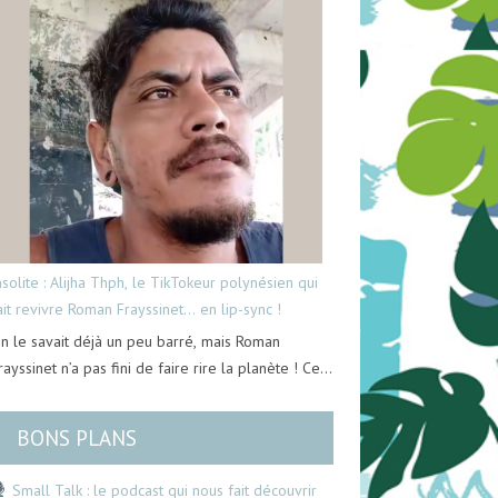
nsolite : Alijha Thph, le TikTokeur polynésien qui
ait revivre Roman Frayssinet… en lip-sync !
n le savait déjà un peu barré, mais Roman
rayssinet n’a pas fini de faire rire la planète ! Ce…
BONS PLANS
Small Talk : le podcast qui nous fait découvrir