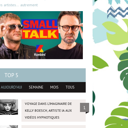
es artistes… autrement
TOP 5
AUJOURD'HUI
SEMAINE
MOIS
TOUS
VOYAGE DANS L’IMAGINAIRE DE
1
KELLY BOESCH, ARTISTE IA AUX
VIDÉOS HYPNOTIQUES