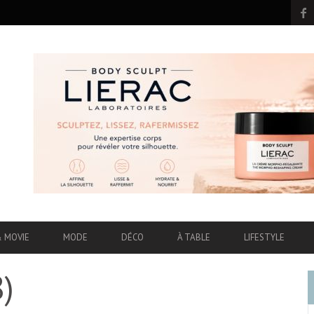
& MOVIE
MODE
DÉCO
À TABLE
LIFESTYLE
8)