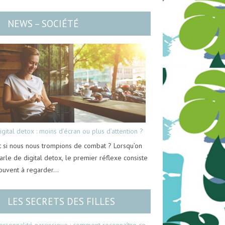
NEWS – SOCIÉTÉ
igital detox : moins d’écran ou plus d’attention ?
t si nous nous trompions de combat ? Lorsqu’on
arle de digital detox, le premier réflexe consiste
ouvent à regarder…
LES SECRETS DES FILLES