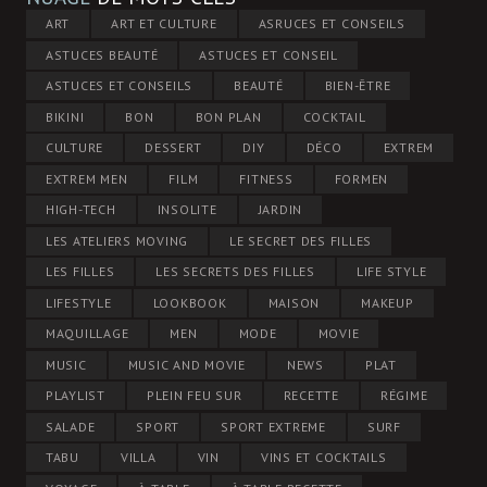
ART
ART ET CULTURE
ASRUCES ET CONSEILS
ASTUCES BEAUTÉ
ASTUCES ET CONSEIL
ASTUCES ET CONSEILS
BEAUTÉ
BIEN-ÊTRE
BIKINI
BON
BON PLAN
COCKTAIL
CULTURE
DESSERT
DIY
DÉCO
EXTREM
EXTREM MEN
FILM
FITNESS
FORMEN
HIGH-TECH
INSOLITE
JARDIN
LES ATELIERS MOVING
LE SECRET DES FILLES
LES FILLES
LES SECRETS DES FILLES
LIFE STYLE
LIFESTYLE
LOOKBOOK
MAISON
MAKEUP
MAQUILLAGE
MEN
MODE
MOVIE
MUSIC
MUSIC AND MOVIE
NEWS
PLAT
PLAYLIST
PLEIN FEU SUR
RECETTE
RÉGIME
SALADE
SPORT
SPORT EXTREME
SURF
TABU
VILLA
VIN
VINS ET COCKTAILS