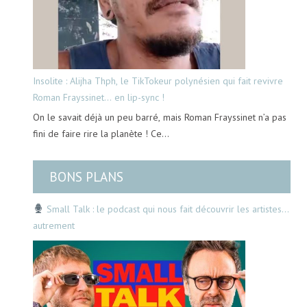
Insolite : Alijha Thph, le TikTokeur polynésien qui fait revivre
Roman Frayssinet… en lip-sync !
On le savait déjà un peu barré, mais Roman Frayssinet n’a pas
fini de faire rire la planète ! Ce…
BONS PLANS
Small Talk : le podcast qui nous fait découvrir les artistes…
autrement