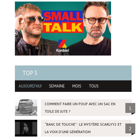
TOP 5
AUJOURD'HUI
SEMAINE
MOIS
TOUS
COMMENT FAIRE UN POUF AVEC UN SAC EN
1
TOILE DE JUTE ?
“BANC DE TOUCHE” : LE MYSTÈRE SCARLYY2 ET
2
LA VOIX D’UNE GÉNÉRATION