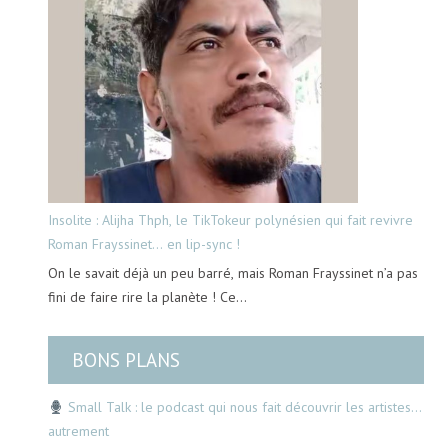
Insolite : Alijha Thph, le TikTokeur polynésien qui fait revivre
Roman Frayssinet… en lip-sync !
On le savait déjà un peu barré, mais Roman Frayssinet n’a pas
fini de faire rire la planète ! Ce…
BONS PLANS
Small Talk : le podcast qui nous fait découvrir les artistes…
autrement