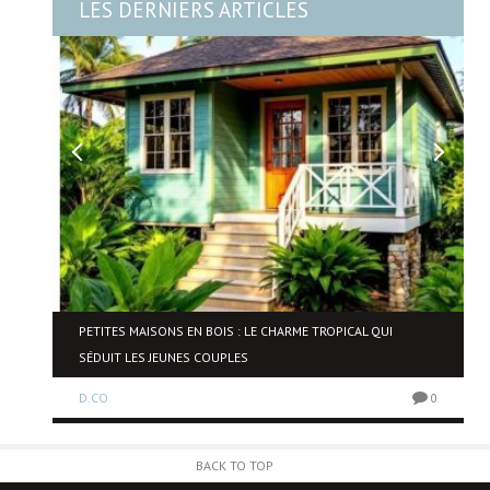
LES DERNIERS ARTICLES
NE
PETITES MAISONS EN BOIS : LE CHARME TROPICAL QUI
SÉDUIT LES JEUNES COUPLES
D.CO
0
0
BACK TO TOP