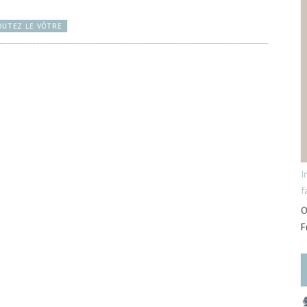
OUTEZ LE VÔTRE
I
f
O
F