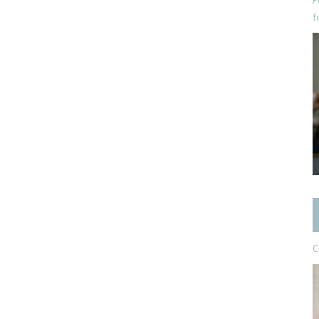
P
f
C