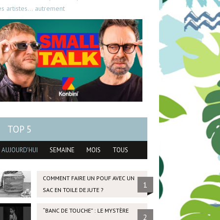
es artistes… autrement
TOP 5
AUJOURD'HUI
SEMAINE
MOIS
TOUS
COMMENT FAIRE UN POUF AVEC UN
1
SAC EN TOILE DE JUTE ?
“BANC DE TOUCHE” : LE MYSTÈRE
2