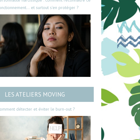
ersonnalité narcissique : comment reconnaître ce
onctionnement… et surtout s’en protéger ?
LES ATELIERS MOVING
omment détecter et éviter le burn-out ?