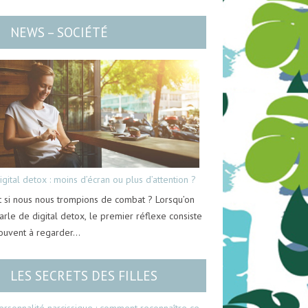
NEWS – SOCIÉTÉ
igital detox : moins d’écran ou plus d’attention ?
t si nous nous trompions de combat ? Lorsqu’on
arle de digital detox, le premier réflexe consiste
ouvent à regarder…
LES SECRETS DES FILLES