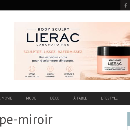
& MOVIE
MODE
DÉCO
À TABLE
LIFESTYLE
mpe-miroir