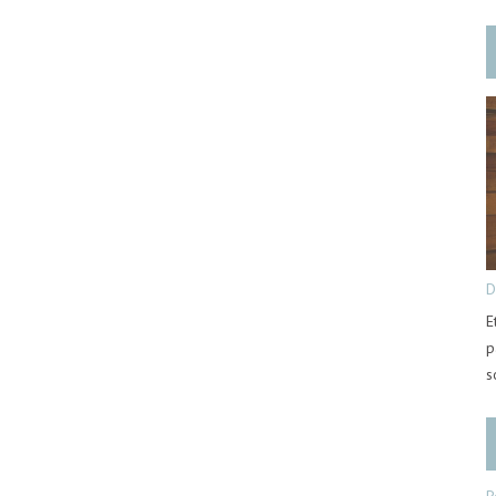
D
E
p
s