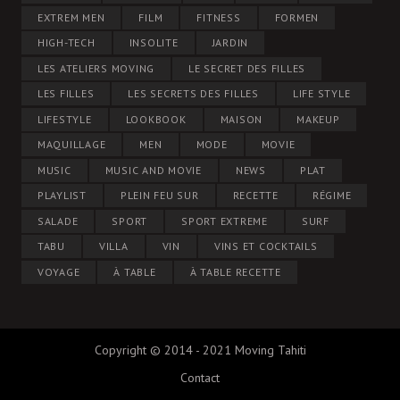
EXTREM MEN
FILM
FITNESS
FORMEN
HIGH-TECH
INSOLITE
JARDIN
LES ATELIERS MOVING
LE SECRET DES FILLES
LES FILLES
LES SECRETS DES FILLES
LIFE STYLE
LIFESTYLE
LOOKBOOK
MAISON
MAKEUP
MAQUILLAGE
MEN
MODE
MOVIE
MUSIC
MUSIC AND MOVIE
NEWS
PLAT
PLAYLIST
PLEIN FEU SUR
RECETTE
RÉGIME
SALADE
SPORT
SPORT EXTREME
SURF
TABU
VILLA
VIN
VINS ET COCKTAILS
VOYAGE
À TABLE
À TABLE RECETTE
Copyright © 2014 - 2021 Moving Tahiti
Contact