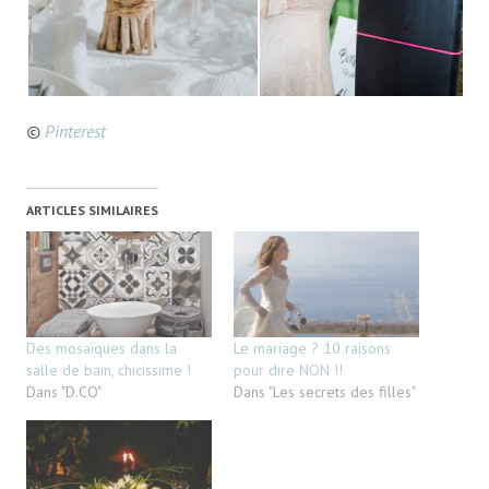
©
Pinterest
ARTICLES SIMILAIRES
Des mosaïques dans la
Le mariage ? 10 raisons
salle de bain, chicissime !
pour dire NON !!
Dans "D.CO"
Dans "Les secrets des filles"