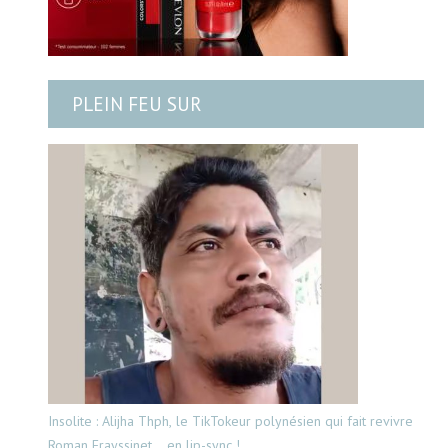
PLEIN FEU SUR
Insolite : Alijha Thph, le TikTokeur polynésien qui fait revivre
Roman Frayssinet… en lip-sync !