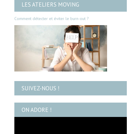
LES ATELIERS MOVING
Comment détecter et éviter le burn-out ?
SUIVEZ-NOUS !
ON ADORE !