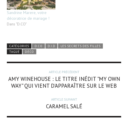
Sandrine Marere, votre
décoratrice de mariage !
Dans "D.CO"
CATÉGORIES
D.CO
D.I.D
LES SECRETS DES FILLES
TAGUÉ
DÉCO
ARTICLE PRÉCÉDENT
AMY WINEHOUSE : LE TITRE INÉDIT "MY OWN
WAY" QUI VIENT D'APPARAÎTRE SUR LE WEB
ARTICLE SUIVANT
CARAMEL SALÉ