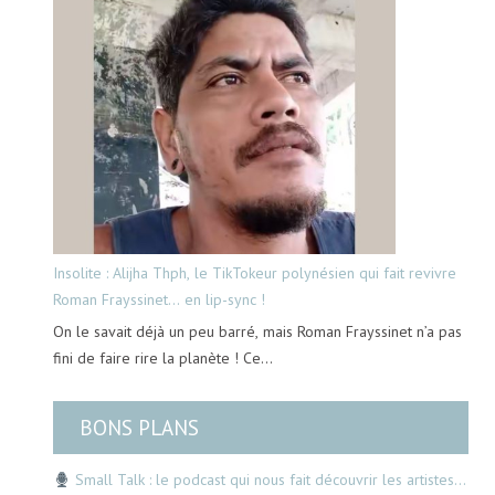
Insolite : Alijha Thph, le TikTokeur polynésien qui fait revivre
Roman Frayssinet… en lip-sync !
On le savait déjà un peu barré, mais Roman Frayssinet n’a pas
fini de faire rire la planète ! Ce…
BONS PLANS
Small Talk : le podcast qui nous fait découvrir les artistes…