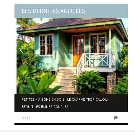
LES DERNIERS ARTICLES
NE
PETITES MAISONS EN BOIS : LE CHARME TROPICAL QUI
SÉDUIT LES JEUNES COUPLES
D.CO
0
0