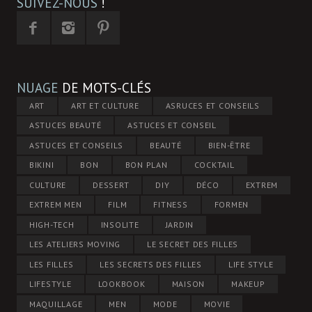
SUIVEZ-NOUS
!
NUAGE
DE MOTS-CLÉS
ART
ART ET CULTURE
ASRUCES ET CONSEILS
ASTUCES BEAUTÉ
ASTUCES ET CONSEIL
ASTUCES ET CONSEILS
BEAUTÉ
BIEN-ÊTRE
BIKINI
BON
BON PLAN
COCKTAIL
CULTURE
DESSERT
DIY
DÉCO
EXTREM
EXTREM MEN
FILM
FITNESS
FORMEN
HIGH-TECH
INSOLITE
JARDIN
LES ATELIERS MOVING
LE SECRET DES FILLES
LES FILLES
LES SECRETS DES FILLES
LIFE STYLE
LIFESTYLE
LOOKBOOK
MAISON
MAKEUP
MAQUILLAGE
MEN
MODE
MOVIE