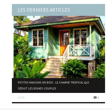
LES DERNIERS ARTICLES
NE
PETITES MAISONS EN BOIS : LE CHARME TROPICAL QUI
SÉDUIT LES JEUNES COUPLES
D.CO
0
0