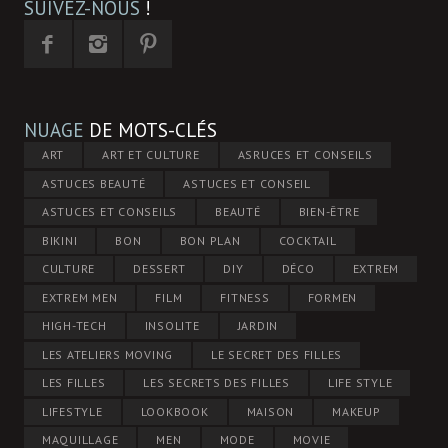
SUIVEZ-NOUS
!
NUAGE
DE MOTS-CLÉS
ART
ART ET CULTURE
ASRUCES ET CONSEILS
ASTUCES BEAUTÉ
ASTUCES ET CONSEIL
ASTUCES ET CONSEILS
BEAUTÉ
BIEN-ÊTRE
BIKINI
BON
BON PLAN
COCKTAIL
CULTURE
DESSERT
DIY
DÉCO
EXTREM
EXTREM MEN
FILM
FITNESS
FORMEN
HIGH-TECH
INSOLITE
JARDIN
LES ATELIERS MOVING
LE SECRET DES FILLES
LES FILLES
LES SECRETS DES FILLES
LIFE STYLE
LIFESTYLE
LOOKBOOK
MAISON
MAKEUP
MAQUILLAGE
MEN
MODE
MOVIE