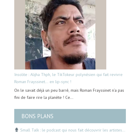
Insolite : Alijha Thph, le TikTokeur polynésien qui fait revivre
Roman Frayssinet… en lip-sync !
On le savait déjà un peu barré, mais Roman Frayssinet n’a pas
fini de faire rire la planète ! Ce…
BONS PLANS
Small Talk : le podcast qui nous fait découvrir les artistes…