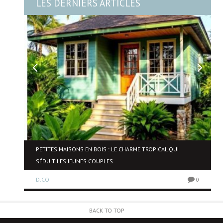
LES DERNIERS ARTICLES
NE
PETITES MAISONS EN BOIS : LE CHARME TROPICAL QUI
SÉDUIT LES JEUNES COUPLES
D.CO
0
0
BACK TO TOP