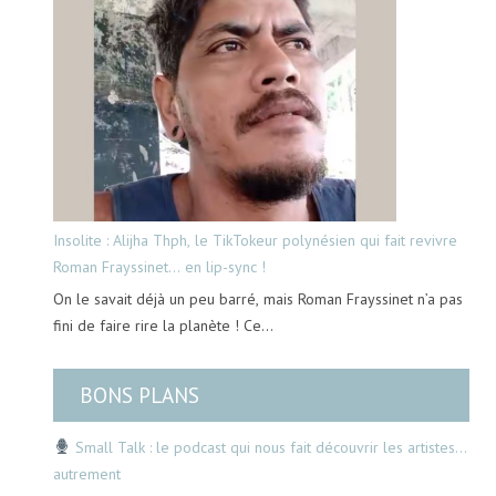
Insolite : Alijha Thph, le TikTokeur polynésien qui fait revivre
Roman Frayssinet… en lip-sync !
On le savait déjà un peu barré, mais Roman Frayssinet n’a pas
fini de faire rire la planète ! Ce…
BONS PLANS
Small Talk : le podcast qui nous fait découvrir les artistes…
autrement