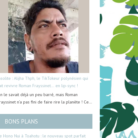
nsolite : Alijha Thph, le TikTokeur polynésien qui
ait revivre Roman Frayssinet… en lip-sync !
n le savait déjà un peu barré, mais Roman
rayssinet n’a pas fini de faire rire la planète ! Ce…
BONS PLANS
e Hono Nui à Toahotu : le nouveau spot parfait