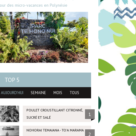
our des micro-vacances en Polynésie
TOP 5
AUJOURD'HUI
SEMAINE
MOIS
TOUS
POULET CROUSTILLANT CITRONNÉ,
1
SUCRÉ ET SALÉ
NOHORAI TEMAIANA - TO'A MARAMA
2