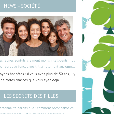
NEWS – SOCIÉTÉ
es jeunes sont-ils vraiment moins intelligents… ou
eur cerveau fonctionne-t-il simplement autrement
oyons honnêtes : si vous avez plus de 50 ans, il y
 de fortes chances que vous ayez déjà…
LES SECRETS DES FILLES
ersonnalité narcissique : comment reconnaître ce