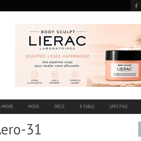
& MOVIE
MODE
DÉCO
À TABLE
LIFESTYLE
Aero-31