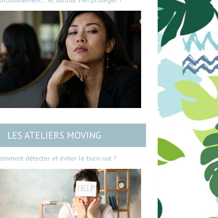
onctionnement… et surtout s’en protéger ?
LES ATELIERS MOVING
omment détecter et éviter le burn-out ?