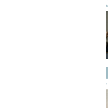
P
f
C