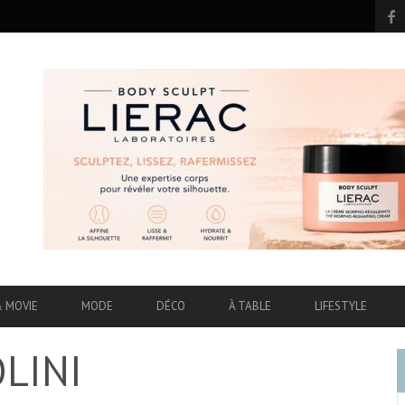
& MOVIE
MODE
DÉCO
À TABLE
LIFESTYLE
LINI