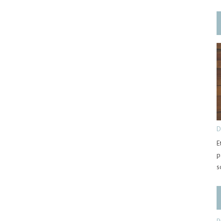
D
E
p
s