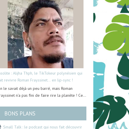
nsolite : Alijha Thph, le TikTokeur polynésien qui
ait revivre Roman Frayssinet… en lip-sync !
n le savait déjà un peu barré, mais Roman
rayssinet n’a pas fini de faire rire la planète ! Ce…
BONS PLANS
Small Talk : le podcast qui nous fait découvrir