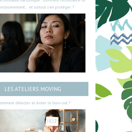
ersonnalité narcissique : comment reconnaître ce
onctionnement… et surtout s’en protéger ?
LES ATELIERS MOVING
omment détecter et éviter le burn-out ?