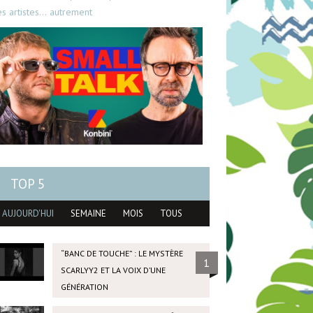
es artistes… autrement
TOP 5
AUJOURD'HUI
SEMAINE
MOIS
TOUS
“BANC DE TOUCHE” : LE MYSTÈRE
1
SCARLYY2 ET LA VOIX D’UNE
GÉNÉRATION