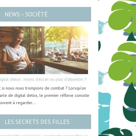
NEWS – SOCIÉTÉ
igital detox : moins d’écran ou plus d’attention ?
t si nous nous trompions de combat ? Lorsqu’on
arle de digital detox, le premier réflexe consiste
ouvent à regarder…
LES SECRETS DES FILLES