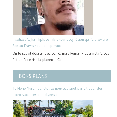
Insolite : Alijha Thph, le TikTokeur polynésien qui fait revivre
Roman Frayssinet… en lip-sync !
On le savait déjà un peu barré, mais Roman Frayssinet n’a pas
fini de faire rire la planète ! Ce…
BONS PLANS
Te Hono Nui à Toahotu : le nouveau spot parfait pour des
micro-vacances en Polynésie