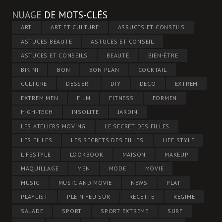
NUAGE
DE MOTS-CLÉS
ART
ART ET CULTURE
ASRUCES ET CONSEILS
ASTUCES BEAUTÉ
ASTUCES ET CONSEIL
ASTUCES ET CONSEILS
BEAUTÉ
BIEN-ÊTRE
BIKINI
BON
BON PLAN
COCKTAIL
CULTURE
DESSERT
DIY
DÉCO
EXTREM
EXTREM MEN
FILM
FITNESS
FORMEN
HIGH-TECH
INSOLITE
JARDIN
LES ATELIERS MOVING
LE SECRET DES FILLES
LES FILLES
LES SECRETS DES FILLES
LIFE STYLE
LIFESTYLE
LOOKBOOK
MAISON
MAKEUP
MAQUILLAGE
MEN
MODE
MOVIE
MUSIC
MUSIC AND MOVIE
NEWS
PLAT
PLAYLIST
PLEIN FEU SUR
RECETTE
RÉGIME
SALADE
SPORT
SPORT EXTREME
SURF