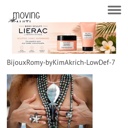
BijouxRomy-byKimAkrich-LowDef-7