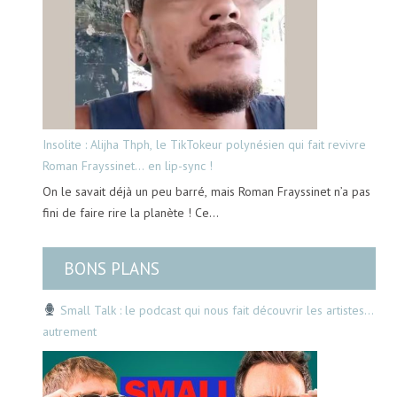
Insolite : Alijha Thph, le TikTokeur polynésien qui fait revivre
Roman Frayssinet… en lip-sync !
On le savait déjà un peu barré, mais Roman Frayssinet n’a pas
fini de faire rire la planète ! Ce…
BONS PLANS
Small Talk : le podcast qui nous fait découvrir les artistes…
autrement