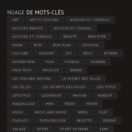
NUAGE
DE MOTS-CLÉS
ART
ART ET CULTURE
ASRUCES ET CONSEILS
ASTUCES BEAUTÉ
ASTUCES ET CONSEIL
ASTUCES ET CONSEILS
BEAUTÉ
BIEN-ÊTRE
BIKINI
BON
BON PLAN
COCKTAIL
CULTURE
DESSERT
DIY
DÉCO
EXTREM
EXTREM MEN
FILM
FITNESS
FORMEN
HIGH-TECH
INSOLITE
JARDIN
LES ATELIERS MOVING
LE SECRET DES FILLES
LES FILLES
LES SECRETS DES FILLES
LIFE STYLE
LIFESTYLE
LOOKBOOK
MAISON
MAKEUP
MAQUILLAGE
MEN
MODE
MOVIE
MUSIC
MUSIC AND MOVIE
NEWS
PLAT
PLAYLIST
PLEIN FEU SUR
RECETTE
RÉGIME
SALADE
SPORT
SPORT EXTREME
SURF