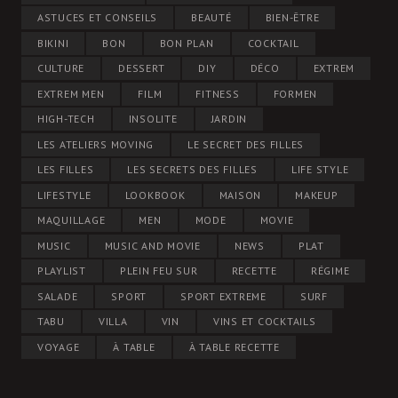
ASTUCES ET CONSEILS
BEAUTÉ
BIEN-ÊTRE
BIKINI
BON
BON PLAN
COCKTAIL
CULTURE
DESSERT
DIY
DÉCO
EXTREM
EXTREM MEN
FILM
FITNESS
FORMEN
HIGH-TECH
INSOLITE
JARDIN
LES ATELIERS MOVING
LE SECRET DES FILLES
LES FILLES
LES SECRETS DES FILLES
LIFE STYLE
LIFESTYLE
LOOKBOOK
MAISON
MAKEUP
MAQUILLAGE
MEN
MODE
MOVIE
MUSIC
MUSIC AND MOVIE
NEWS
PLAT
PLAYLIST
PLEIN FEU SUR
RECETTE
RÉGIME
SALADE
SPORT
SPORT EXTREME
SURF
TABU
VILLA
VIN
VINS ET COCKTAILS
VOYAGE
À TABLE
À TABLE RECETTE