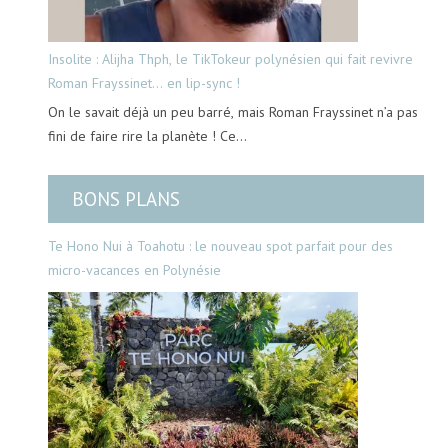
Insolite : Alijha Thph, le TikTokeur polynésien qui fait revivre
Roman Frayssinet… en lip-sync !
On le savait déjà un peu barré, mais Roman Frayssinet n’a pas
fini de faire rire la planète ! Ce…
BONS PLANS
Te Hono Nui à Toahotu : le nouveau spot parfait pour des
micro-vacances en Polynésie