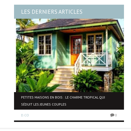
LES DERNIERS ARTICLES
NE
PETITES MAISONS EN BOIS : LE CHARME TROPICAL QUI
SÉDUIT LES JEUNES COUPLES
D.CO
0
0