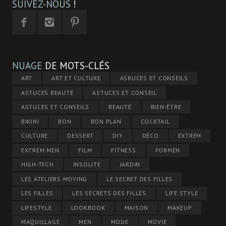
SUIVEZ-NOUS
!
NUAGE
DE MOTS-CLÉS
ART
ART ET CULTURE
ASRUCES ET CONSEILS
ASTUCES BEAUTÉ
ASTUCES ET CONSEIL
ASTUCES ET CONSEILS
BEAUTÉ
BIEN-ÊTRE
BIKINI
BON
BON PLAN
COCKTAIL
CULTURE
DESSERT
DIY
DÉCO
EXTREM
EXTREM MEN
FILM
FITNESS
FORMEN
HIGH-TECH
INSOLITE
JARDIN
LES ATELIERS MOVING
LE SECRET DES FILLES
LES FILLES
LES SECRETS DES FILLES
LIFE STYLE
LIFESTYLE
LOOKBOOK
MAISON
MAKEUP
MAQUILLAGE
MEN
MODE
MOVIE