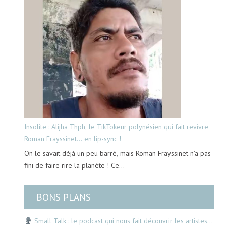
Insolite : Alijha Thph, le TikTokeur polynésien qui fait revivre
Roman Frayssinet… en lip-sync !
On le savait déjà un peu barré, mais Roman Frayssinet n’a pas
fini de faire rire la planète ! Ce…
BONS PLANS
Small Talk : le podcast qui nous fait découvrir les artistes…