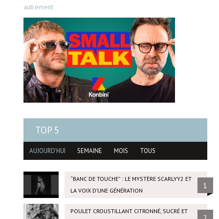
autrement
TOP 5
AUJOURD'HUI
SEMAINE
MOIS
TOUS
“BANC DE TOUCHE” : LE MYSTÈRE SCARLYY2 ET
1
LA VOIX D’UNE GÉNÉRATION
POULET CROUSTILLANT CITRONNÉ, SUCRÉ ET
2