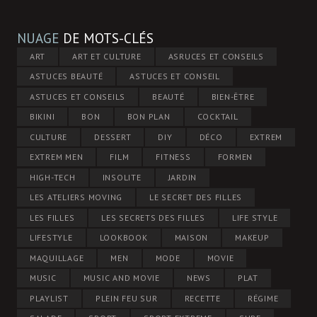
NUAGE
DE MOTS-CLÉS
ART
ART ET CULTURE
ASRUCES ET CONSEILS
ASTUCES BEAUTÉ
ASTUCES ET CONSEIL
ASTUCES ET CONSEILS
BEAUTÉ
BIEN-ÊTRE
BIKINI
BON
BON PLAN
COCKTAIL
CULTURE
DESSERT
DIY
DÉCO
EXTREM
EXTREM MEN
FILM
FITNESS
FORMEN
HIGH-TECH
INSOLITE
JARDIN
LES ATELIERS MOVING
LE SECRET DES FILLES
LES FILLES
LES SECRETS DES FILLES
LIFE STYLE
LIFESTYLE
LOOKBOOK
MAISON
MAKEUP
MAQUILLAGE
MEN
MODE
MOVIE
MUSIC
MUSIC AND MOVIE
NEWS
PLAT
PLAYLIST
PLEIN FEU SUR
RECETTE
RÉGIME