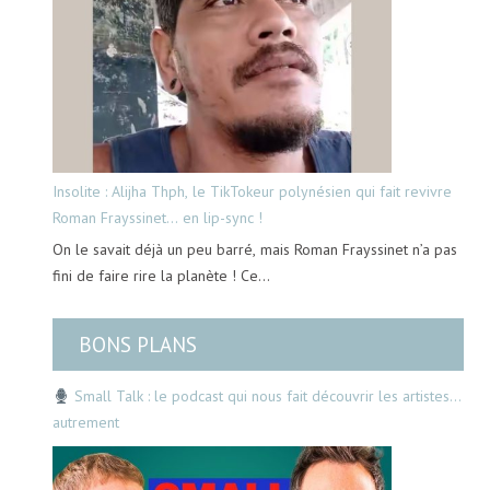
Insolite : Alijha Thph, le TikTokeur polynésien qui fait revivre
Roman Frayssinet… en lip-sync !
On le savait déjà un peu barré, mais Roman Frayssinet n’a pas
fini de faire rire la planète ! Ce…
BONS PLANS
Small Talk : le podcast qui nous fait découvrir les artistes…
autrement