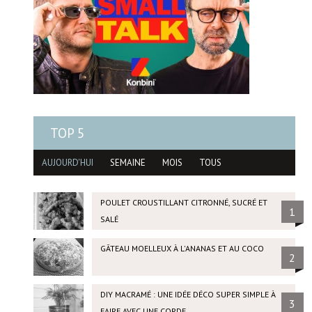
TOP 5
AUJOURD'HUI
SEMAINE
MOIS
TOUS
POULET CROUSTILLANT CITRONNÉ, SUCRÉ ET
1
SALÉ
GÂTEAU MOELLEUX À L'ANANAS ET AU COCO
2
DIY MACRAMÉ : UNE IDÉE DÉCO SUPER SIMPLE À
3
FAIRE AVEC UNE CORDE