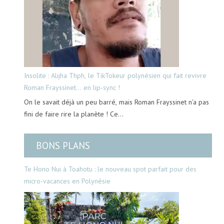
Insolite : Alijha Thph, le TikTokeur polynésien qui fait revivre
Roman Frayssinet… en lip-sync !
On le savait déjà un peu barré, mais Roman Frayssinet n’a pas
fini de faire rire la planète ! Ce…
BONS PLANS
Te Hono Nui à Toahotu : le nouveau spot parfait pour des
micro-vacances en Polynésie