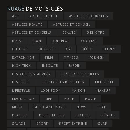
NUAGE
DE MOTS-CLÉS
ART
ART ET CULTURE
ASRUCES ET CONSEILS
ASTUCES BEAUTÉ
ASTUCES ET CONSEIL
ASTUCES ET CONSEILS
BEAUTÉ
BIEN-ÊTRE
BIKINI
BON
BON PLAN
COCKTAIL
CULTURE
DESSERT
DIY
DÉCO
EXTREM
EXTREM MEN
FILM
FITNESS
FORMEN
HIGH-TECH
INSOLITE
JARDIN
LES ATELIERS MOVING
LE SECRET DES FILLES
LES FILLES
LES SECRETS DES FILLES
LIFE STYLE
LIFESTYLE
LOOKBOOK
MAISON
MAKEUP
MAQUILLAGE
MEN
MODE
MOVIE
MUSIC
MUSIC AND MOVIE
NEWS
PLAT
PLAYLIST
PLEIN FEU SUR
RECETTE
RÉGIME
SALADE
SPORT
SPORT EXTREME
SURF