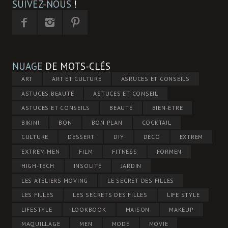
SUIVEZ-NOUS
!
NUAGE
DE MOTS-CLÉS
ART
ART ET CULTURE
ASRUCES ET CONSEILS
ASTUCES BEAUTÉ
ASTUCES ET CONSEIL
ASTUCES ET CONSEILS
BEAUTÉ
BIEN-ÊTRE
BIKINI
BON
BON PLAN
COCKTAIL
CULTURE
DESSERT
DIY
DÉCO
EXTREM
EXTREM MEN
FILM
FITNESS
FORMEN
HIGH-TECH
INSOLITE
JARDIN
LES ATELIERS MOVING
LE SECRET DES FILLES
LES FILLES
LES SECRETS DES FILLES
LIFE STYLE
LIFESTYLE
LOOKBOOK
MAISON
MAKEUP
MAQUILLAGE
MEN
MODE
MOVIE