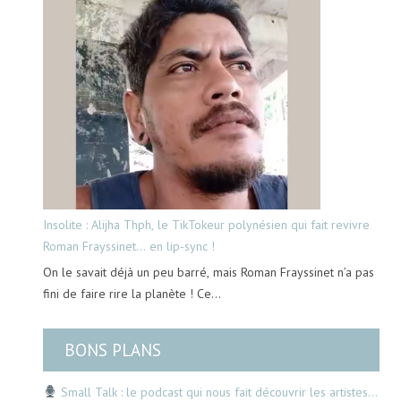
Insolite : Alijha Thph, le TikTokeur polynésien qui fait revivre
Roman Frayssinet… en lip-sync !
On le savait déjà un peu barré, mais Roman Frayssinet n’a pas
fini de faire rire la planète ! Ce…
BONS PLANS
Small Talk : le podcast qui nous fait découvrir les artistes…