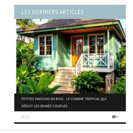
LES DERNIERS ARTICLES
NE
PETITES MAISONS EN BOIS : LE CHARME TROPICAL QUI
SÉDUIT LES JEUNES COUPLES
D.CO
0
0