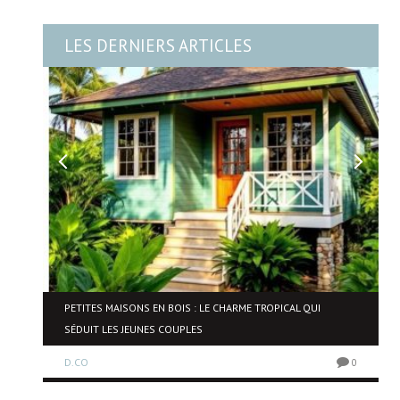
LES DERNIERS ARTICLES
NE
PETITES MAISONS EN BOIS : LE CHARME TROPICAL QUI
SÉDUIT LES JEUNES COUPLES
D.CO
0
0