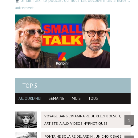
Small Talk : le podcast qui nous fait découvrir les artistes…
autrement
TOP 5
AUJOURD'HUI
SEMAINE
MOIS
TOUS
VOYAGE DANS L’IMAGINAIRE DE KELLY BOESCH,
1
ARTISTE IA AUX VIDÉOS HYPNOTIQUES
FONTAINE SOLAIRE DE JARDIN : UN CHOIX SAGE