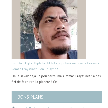
Insolite : Alijha Thph, le TikTokeur polynésien qui fait revivre
Roman Frayssinet… en lip-sync !
On le savait déjà un peu barré, mais Roman Frayssinet n’a pas
fini de faire rire la planète ! Ce…
BONS PLANS