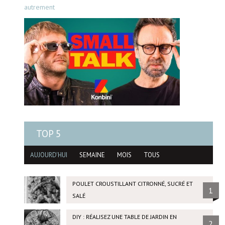
autrement
TOP 5
AUJOURD'HUI
SEMAINE
MOIS
TOUS
POULET CROUSTILLANT CITRONNÉ, SUCRÉ ET
1
SALÉ
DIY : RÉALISEZ UNE TABLE DE JARDIN EN
2