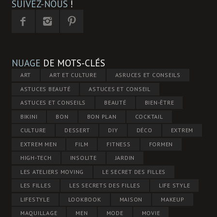
SUIVEZ-NOUS
!
NUAGE
DE MOTS-CLÉS
ART
ART ET CULTURE
ASRUCES ET CONSEILS
ASTUCES BEAUTÉ
ASTUCES ET CONSEIL
ASTUCES ET CONSEILS
BEAUTÉ
BIEN-ÊTRE
BIKINI
BON
BON PLAN
COCKTAIL
CULTURE
DESSERT
DIY
DÉCO
EXTREM
EXTREM MEN
FILM
FITNESS
FORMEN
HIGH-TECH
INSOLITE
JARDIN
LES ATELIERS MOVING
LE SECRET DES FILLES
LES FILLES
LES SECRETS DES FILLES
LIFE STYLE
LIFESTYLE
LOOKBOOK
MAISON
MAKEUP
MAQUILLAGE
MEN
MODE
MOVIE