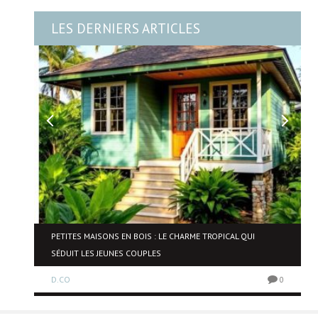
LES DERNIERS ARTICLES
NE
PETITES MAISONS EN BOIS : LE CHARME TROPICAL QUI
SÉDUIT LES JEUNES COUPLES
D.CO
0
0