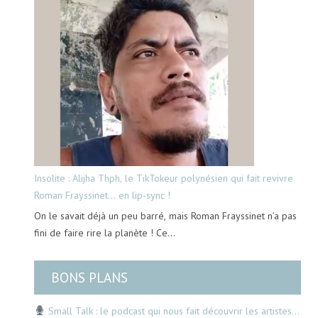
Insolite : Alijha Thph, le TikTokeur polynésien qui fait revivre
Roman Frayssinet… en lip-sync !
On le savait déjà un peu barré, mais Roman Frayssinet n’a pas
fini de faire rire la planète ! Ce…
BONS PLANS
Small Talk : le podcast qui nous fait découvrir les artistes…