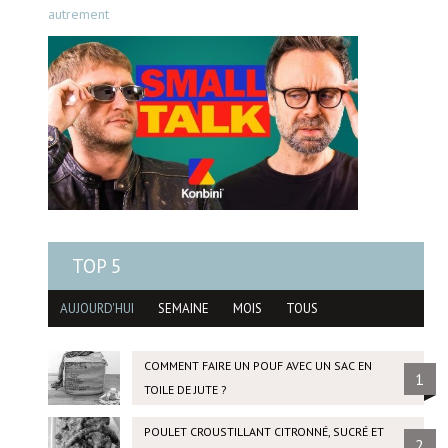
autrement
TOP 5
AUJOURD'HUI
SEMAINE
MOIS
TOUS
COMMENT FAIRE UN POUF AVEC UN SAC EN
1
TOILE DE JUTE ?
POULET CROUSTILLANT CITRONNÉ, SUCRÉ ET
2