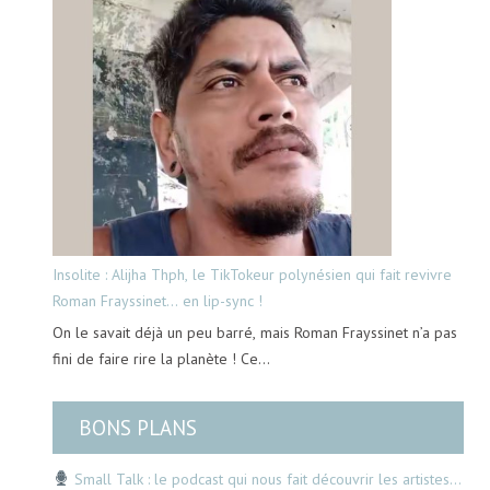
Insolite : Alijha Thph, le TikTokeur polynésien qui fait revivre
Roman Frayssinet… en lip-sync !
On le savait déjà un peu barré, mais Roman Frayssinet n’a pas
fini de faire rire la planète ! Ce…
BONS PLANS
Small Talk : le podcast qui nous fait découvrir les artistes…