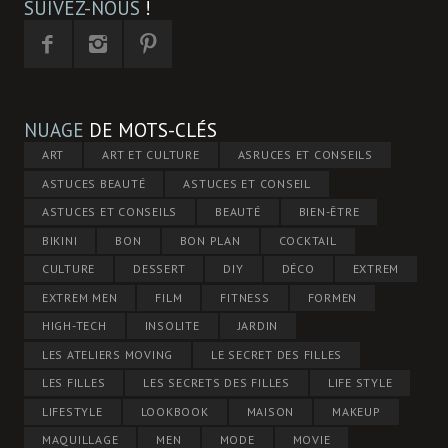
SUIVEZ-NOUS
!
NUAGE
DE MOTS-CLÉS
ART
ART ET CULTURE
ASRUCES ET CONSEILS
ASTUCES BEAUTÉ
ASTUCES ET CONSEIL
ASTUCES ET CONSEILS
BEAUTÉ
BIEN-ÊTRE
BIKINI
BON
BON PLAN
COCKTAIL
CULTURE
DESSERT
DIY
DÉCO
EXTREM
EXTREM MEN
FILM
FITNESS
FORMEN
HIGH-TECH
INSOLITE
JARDIN
LES ATELIERS MOVING
LE SECRET DES FILLES
LES FILLES
LES SECRETS DES FILLES
LIFE STYLE
LIFESTYLE
LOOKBOOK
MAISON
MAKEUP
MAQUILLAGE
MEN
MODE
MOVIE