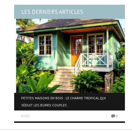
LES DERNIERS ARTICLES
NE
PETITES MAISONS EN BOIS : LE CHARME TROPICAL QUI
SÉDUIT LES JEUNES COUPLES
D.CO
0
0