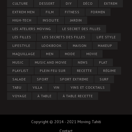
CULTURE
DESSERT
DIY
DÉCO
EXTREM
EXTREM MEN
FILM
FITNESS
FORMEN
HIGH-TECH
INSOLITE
JARDIN
LES ATELIERS MOVING
LE SECRET DES FILLES
LES FILLES
LES SECRETS DES FILLES
LIFE STYLE
LIFESTYLE
LOOKBOOK
MAISON
MAKEUP
MAQUILLAGE
MEN
MODE
MOVIE
MUSIC
MUSIC AND MOVIE
NEWS
PLAT
PLAYLIST
PLEIN FEU SUR
RECETTE
RÉGIME
SALADE
SPORT
SPORT EXTREME
SURF
TABU
VILLA
VIN
VINS ET COCKTAILS
VOYAGE
À TABLE
À TABLE RECETTE
Copyright © 2014 - 2021 Moving Tahiti
Contact