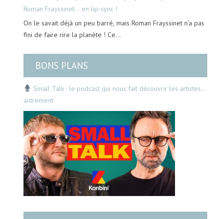
Roman Frayssinet… en lip-sync !
On le savait déjà un peu barré, mais Roman Frayssinet n’a pas
fini de faire rire la planète ! Ce…
BONS PLANS
Small Talk : le podcast qui nous fait découvrir les artistes…
autrement