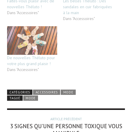
Faîtes-vous plaisir avec de
Les belles Théluto : Des
nouvelles Théluto !
sandales en cuir fabriquées
Dans "Accessoires"
à la main
Dans "Accessoires"
De nouvelles Théluto pour
votre plus grand plaisir !
Dans "Accessoires"
CATÉGORIES
ACCESSOIRES
MODE
TAGUÉ
MODE
ARTICLE PRÉCÉDENT
3 SIGNES QU'UNE PERSONNE TOXIQUE VOUS