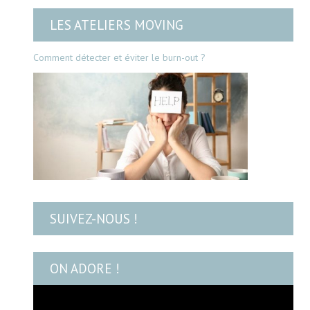
LES ATELIERS MOVING
Comment détecter et éviter le burn-out ?
SUIVEZ-NOUS !
ON ADORE !