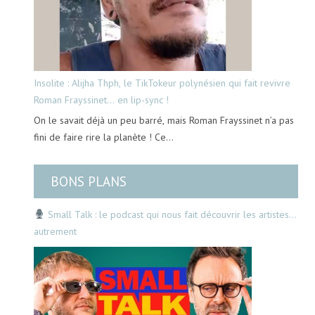
Insolite : Alijha Thph, le TikTokeur polynésien qui fait revivre
Roman Frayssinet… en lip-sync !
On le savait déjà un peu barré, mais Roman Frayssinet n’a pas
fini de faire rire la planète ! Ce…
BONS PLANS
Small Talk : le podcast qui nous fait découvrir les artistes…
autrement