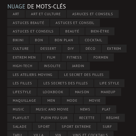
NUAGE
DE MOTS-CLÉS
ART
ART ET CULTURE
ASRUCES ET CONSEILS
ASTUCES BEAUTÉ
ASTUCES ET CONSEIL
ASTUCES ET CONSEILS
BEAUTÉ
BIEN-ÊTRE
BIKINI
BON
BON PLAN
COCKTAIL
CULTURE
DESSERT
DIY
DÉCO
EXTREM
EXTREM MEN
FILM
FITNESS
FORMEN
HIGH-TECH
INSOLITE
JARDIN
LES ATELIERS MOVING
LE SECRET DES FILLES
LES FILLES
LES SECRETS DES FILLES
LIFE STYLE
LIFESTYLE
LOOKBOOK
MAISON
MAKEUP
MAQUILLAGE
MEN
MODE
MOVIE
MUSIC
MUSIC AND MOVIE
NEWS
PLAT
PLAYLIST
PLEIN FEU SUR
RECETTE
RÉGIME
SALADE
SPORT
SPORT EXTREME
SURF
TABU
VILLA
VIN
VINS ET COCKTAILS