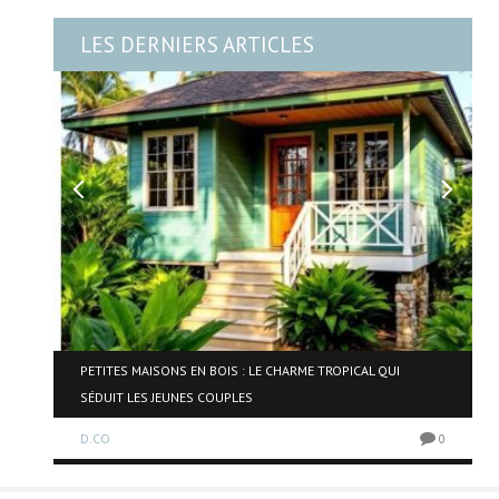
LES DERNIERS ARTICLES
NE
PETITES MAISONS EN BOIS : LE CHARME TROPICAL QUI
SÉDUIT LES JEUNES COUPLES
D.CO
0
0