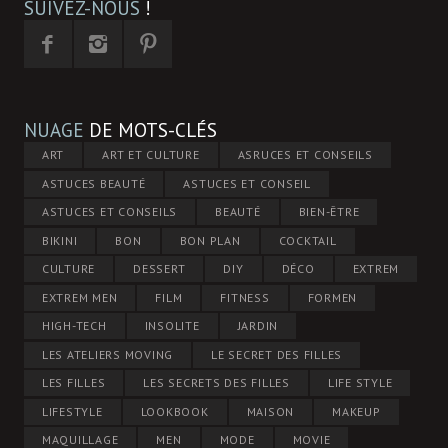
SUIVEZ-NOUS
!
NUAGE
DE MOTS-CLÉS
ART
ART ET CULTURE
ASRUCES ET CONSEILS
ASTUCES BEAUTÉ
ASTUCES ET CONSEIL
ASTUCES ET CONSEILS
BEAUTÉ
BIEN-ÊTRE
BIKINI
BON
BON PLAN
COCKTAIL
CULTURE
DESSERT
DIY
DÉCO
EXTREM
EXTREM MEN
FILM
FITNESS
FORMEN
HIGH-TECH
INSOLITE
JARDIN
LES ATELIERS MOVING
LE SECRET DES FILLES
LES FILLES
LES SECRETS DES FILLES
LIFE STYLE
LIFESTYLE
LOOKBOOK
MAISON
MAKEUP
MAQUILLAGE
MEN
MODE
MOVIE