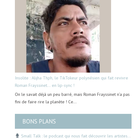
Insolite : Alijha Thph, le TikTokeur polynésien qui fait revivre
Roman Frayssinet… en lip-sync !
On le savait déjà un peu barré, mais Roman Frayssinet n’a pas
fini de faire rire la planète ! Ce…
BONS PLANS
Small Talk : le podcast qui nous fait découvrir les artistes…