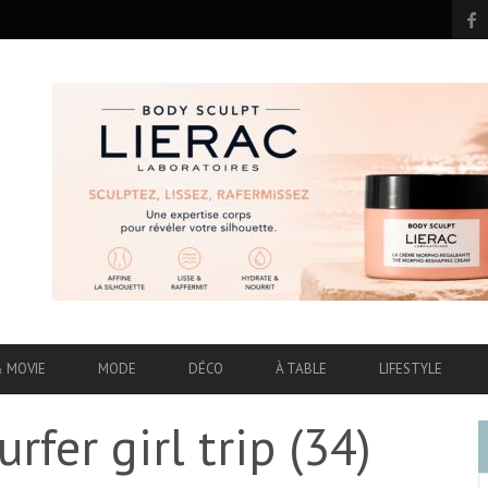
& MOVIE
MODE
DÉCO
À TABLE
LIFESTYLE
rfer girl trip (34)