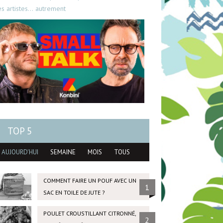
es artistes… autrement
TOP 5
AUJOURD'HUI
SEMAINE
MOIS
TOUS
COMMENT FAIRE UN POUF AVEC UN
1
SAC EN TOILE DE JUTE ?
POULET CROUSTILLANT CITRONNÉ,
2