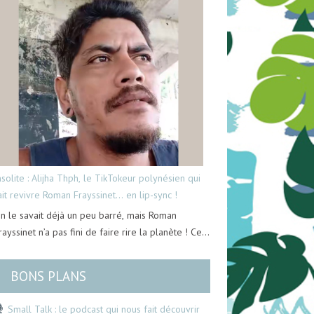
nsolite : Alijha Thph, le TikTokeur polynésien qui
ait revivre Roman Frayssinet… en lip-sync !
n le savait déjà un peu barré, mais Roman
rayssinet n’a pas fini de faire rire la planète ! Ce…
BONS PLANS
Small Talk : le podcast qui nous fait découvrir