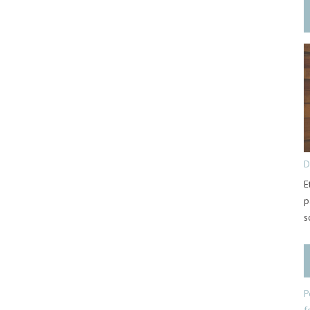
D
E
p
s
P