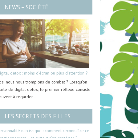
NEWS – SOCIÉTÉ
igital detox : moins d’écran ou plus d’attention ?
t si nous nous trompions de combat ? Lorsqu’on
arle de digital detox, le premier réflexe consiste
ouvent à regarder…
LES SECRETS DES FILLES
ersonnalité narcissique : comment reconnaître ce