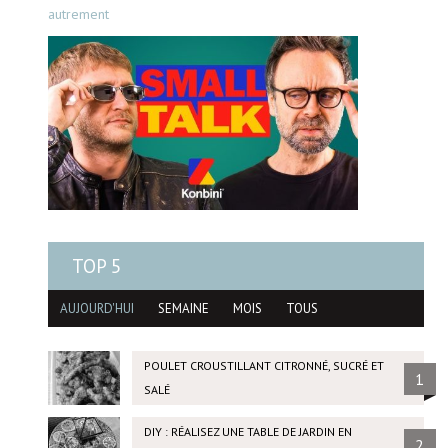
autrement
TOP 5
AUJOURD'HUI
SEMAINE
MOIS
TOUS
POULET CROUSTILLANT CITRONNÉ, SUCRÉ ET
1
SALÉ
DIY : RÉALISEZ UNE TABLE DE JARDIN EN
2