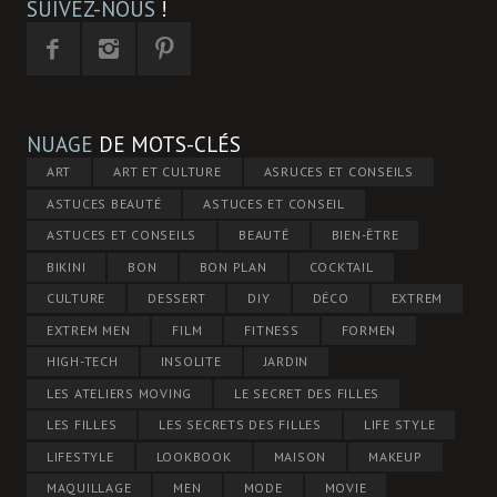
SUIVEZ-NOUS
!
NUAGE
DE MOTS-CLÉS
ART
ART ET CULTURE
ASRUCES ET CONSEILS
ASTUCES BEAUTÉ
ASTUCES ET CONSEIL
ASTUCES ET CONSEILS
BEAUTÉ
BIEN-ÊTRE
BIKINI
BON
BON PLAN
COCKTAIL
CULTURE
DESSERT
DIY
DÉCO
EXTREM
EXTREM MEN
FILM
FITNESS
FORMEN
HIGH-TECH
INSOLITE
JARDIN
LES ATELIERS MOVING
LE SECRET DES FILLES
LES FILLES
LES SECRETS DES FILLES
LIFE STYLE
LIFESTYLE
LOOKBOOK
MAISON
MAKEUP
MAQUILLAGE
MEN
MODE
MOVIE