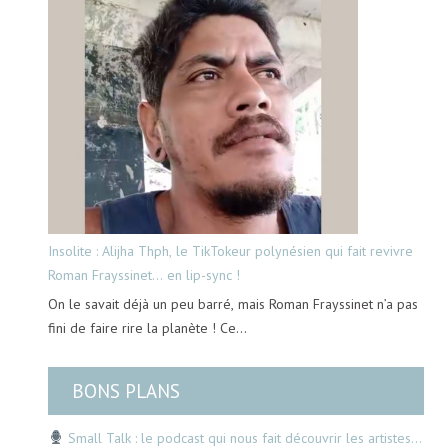
Insolite : Alijha Thph, le TikTokeur polynésien qui fait revivre
Roman Frayssinet… en lip-sync !
On le savait déjà un peu barré, mais Roman Frayssinet n’a pas
fini de faire rire la planète ! Ce…
BONS PLANS
Small Talk : le podcast qui nous fait découvrir les artistes…