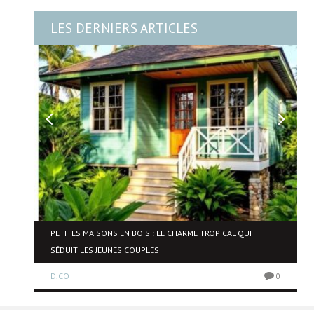
LES DERNIERS ARTICLES
NE
PETITES MAISONS EN BOIS : LE CHARME TROPICAL QUI
SÉDUIT LES JEUNES COUPLES
D.CO
0
0