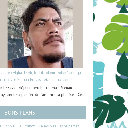
nsolite : Alijha Thph, le TikTokeur polynésien qui
ait revivre Roman Frayssinet… en lip-sync !
n le savait déjà un peu barré, mais Roman
rayssinet n’a pas fini de faire rire la planète ! Ce…
BONS PLANS
e Hono Nui à Toahotu : le nouveau spot parfait