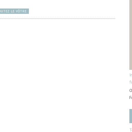
OUTEZ LE VÔTRE
I
f
O
F
T