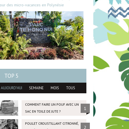
our des micro-vacances en Polynésie
TOP 5
AUJOURD'HUI
SEMAINE
MOIS
TOUS
COMMENT FAIRE UN POUF AVEC UN
1
SAC EN TOILE DE JUTE ?
POULET CROUSTILLANT CITRONNÉ,
2