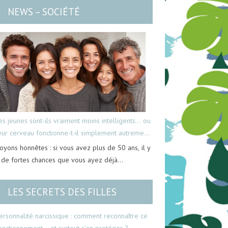
NEWS – SOCIÉTÉ
es jeunes sont-ils vraiment moins intelligents… ou
eur cerveau fonctionne-t-il simplement autrement
oyons honnêtes : si vous avez plus de 50 ans, il y
 de fortes chances que vous ayez déjà…
LES SECRETS DES FILLES
ersonnalité narcissique : comment reconnaître ce