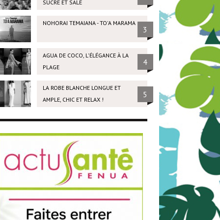
SUCRÉ ET SALÉ
NOHORAI TEMAIANA - TO'A MARAMA
3
AGUA DE COCO, L'ÉLÉGANCE À LA
4
PLAGE
LA ROBE BLANCHE LONGUE ET
5
AMPLE, CHIC ET RELAX !