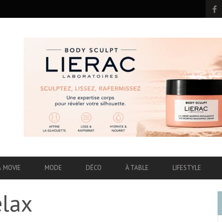
& MOVIE
MODE
DÉCO
À TABLE
LIFESTYLE
elax