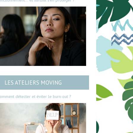
onctionnement… et surtout s’en protéger ?
LES ATELIERS MOVING
omment détecter et éviter le burn-out ?